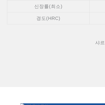
신장률(최소)
경도(HRC)
샤르