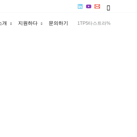
찾
다
소개
지원하다
문의하기
1TP5타스트라%
니다. BALINGSTEEL은 중국에서 생