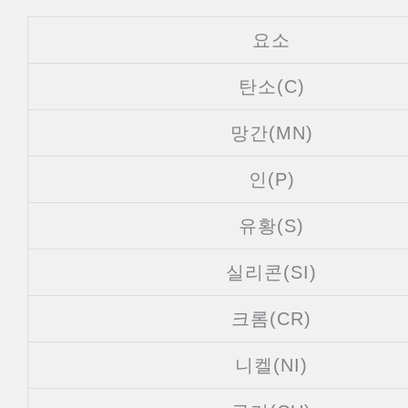
요소
탄소(C)
망간(MN)
인(P)
유황(S)
실리콘(SI)
크롬(CR)
니켈(NI)