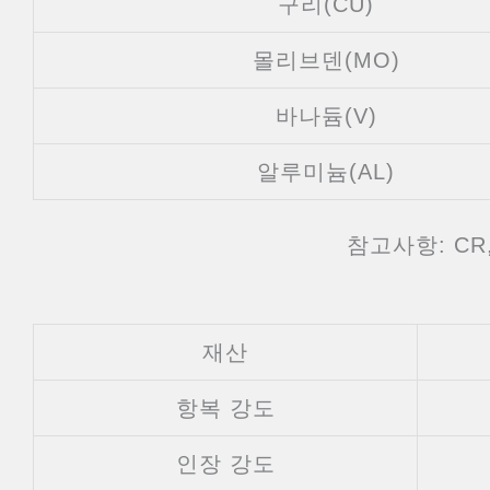
구리(CU)
몰리브덴(MO)
바나듐(V)
알루미늄(AL)
참고사항: CR,
재산
항복 강도
인장 강도