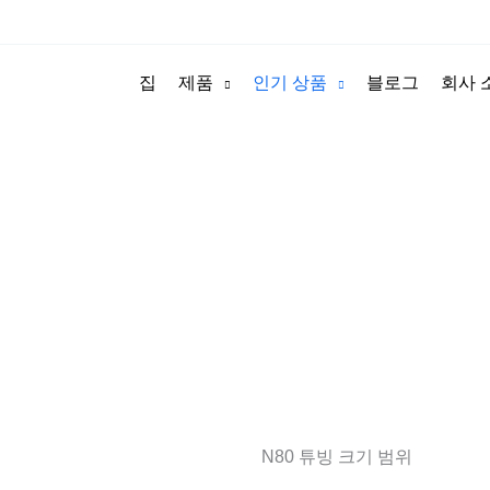
집
제품
인기 상품
블로그
회사 
N80 튜빙-프리미엄 API 5CT 사양
 석유 파이프에 가장 흔하고 널리 사용되는 재질입
산된 고품질 N80 튜빙을 공급합니다.
N80 튜빙 크기 범위