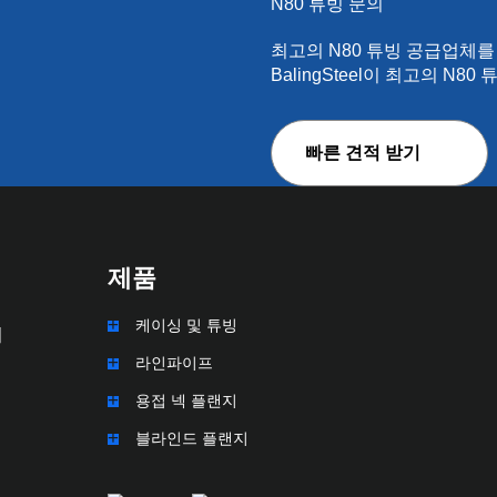
N80 튜빙 문의
최고의 N80 튜빙 공급업체를
BalingSteel이 최고의 N
빠른 견적 받기
제품
케이싱 및 튜빙
최
라인파이프
용접 넥 플랜지
블라인드 플랜지