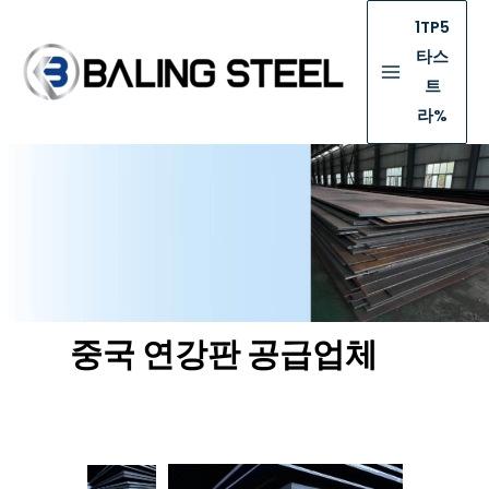
1TP5
타스
트
라%
중국 연강판 공급업체