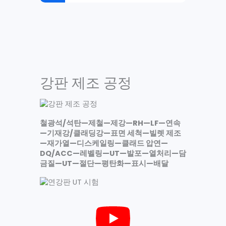
강판 제조 공정
철광석/석탄—제철—제강—RH—LF—연속
—기재강/클래딩강—표면 세척—빌렛 제조
—재가열—디스케일링—클래드 압연—
DQ/ACC—레벨링—UT—발포—열처리—담
금질—UT—절단—평탄화—표시—배달