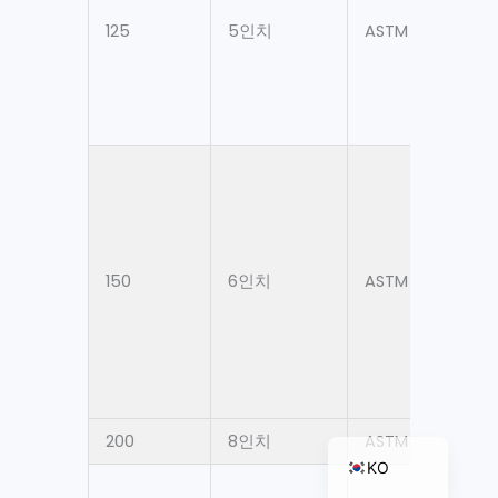
125
5인치
ASTM A106 Gr. B
ZH_TW
ES
RU
PT
JA
150
6인치
ASTM A106 Gr. B
IT
FR
NL
DE
EN
200
8인치
ASTM A106 Gr. B
KO