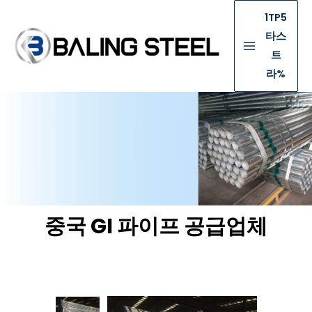
1TP5
타스
트
라%
중국 GI 파이프 공급업체