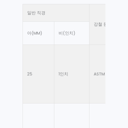
일반 직경
강철 등급
아(MM)
비(인치)
25
1인치
ASTM A106 Gr. B