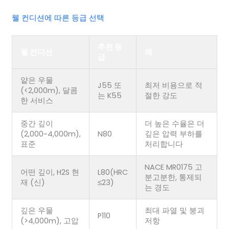
웰 컨디션에 따른 등급 선택
추천 등
웰 컨디션
왜
급
얕은 우물
J55 또
최저 비용으로 적
(<2,000m), 달콤
는 K55
절한 강도
한 서비스
중간 깊이
더 높은 수율은 더
(2,000~4,000m),
N80
깊은 압력 부하를
표준
처리합니다
NACE MR0175 고
어떤 깊이, H2S 현
L80(HRC
분고분한, 통제되
재 (신)
≤23)
는 경도
깊은 우물
최대 파열 및 붕괴
P110
(>4,000m), 고압
저항