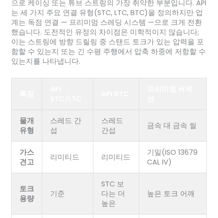
으로 케이싱 또는 튜브 스트링의 가장 취약한 부분입니다. API
는 세 가지 주요 연결 유형(STC, LTC, BTC)을 정의하지만 업
계는 독점 연결 — 프리미엄 스레딩 시스템 —으로 크게 전환
했습니다. 도전적인 유정의 차이점은 미학적이지 않습니다;
이는 스트링에 방향 드릴링 중 스탠드 토크가 있는 압력을 포
함할 수 있는지 또는 긴 수평 주행에서 압축 하중에 저항할 수
있는지를 나타냅니다.
API
프리미엄 커넥
특징
API BTC
STC/LTC
션
물개
스레드 간
스레드
금속 대 금속 씰
유형
섭
간섭
가스
기밀(ISO 13679
리미티드
리미티드
견고
CAL IV)
STC 보
토크
기준
다는 더
높은 토크 어깨
용량
높은