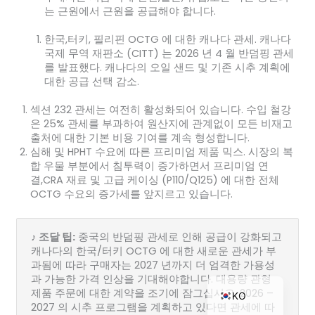
는 근원에서 근원을 공급해야 합니다.
한국,터키, 필리핀 OCTG 에 대한 캐나다 관세. 캐나다
국제 무역 재판소 (CITT) 는 2026 년 4 월 반덤핑 관세
ZH_TW
를 발표했다. 캐나다의 오일 샌드 및 기존 시추 계획에
대한 공급 선택 감소.
ES
섹션 232 관세는 여전히 활성화되어 있습니다. 수입 철강
RU
은 25% 관세를 부과하여 원산지에 관계없이 모든 비재고
PT
출처에 대한 기본 비용 기여를 계속 형성합니다.
심해 및 HPHT 수요에 따른 프리미엄 제품 믹스. 시장의 복
JA
합 우물 부분에서 침투력이 증가하면서 프리미엄 연
결,CRA 재료 및 고급 케이싱 (P110/Q125) 에 대한 전체
IT
OCTG 수요의 증가세를 앞지르고 있습니다.
FR
NL
♪ 조달 팁:
중국의 반덤핑 관세로 인해 공급이 강화되고
DE
캐나다의 한국/터키 OCTG 에 대한 새로운 관세가 부
과됨에 따라 구매자는 2027 년까지 더 엄격한 가용성
EN
과 가능한 가격 인상을 기대해야합니다. 대용량 관형
제품 주문에 대한 계약을 조기에 잠그십시오. 2026 –
KO
2027 의 시추 프로그램을 계획하고 있다면 관세에 따