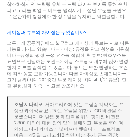
참조하십시오. 드릴링 유체 — 드릴 파이프 보어를 통해 순환
되고 고리를 백업 — 비트를 냉각시키고 절단 부분을 표면으
로 운반하며 형성에 대한 정수압을 유지하는 역할을합니다.
케이싱과 튜브의 차이점은 무엇입니까?
모두에게 공통적임에도 불구하고 케이싱과 튜브는 서로 다른
기능을 가지고 있습니다—케이싱: 유정을 닫고 형성을 지원합
니다—유정의 평생 구성 요소를 접합한 후 튜브: 탄화수소를
표면으로 전달하는 도관—케이싱 스트링 a 내부에 앉아 변경
할지 여부를 검색할 수 있습니다. 튜브는 또한 발생하는 조건
에 따라 상호 교환 가능합니다. 다른 차이점도 존재합니다—
크기 범위(최대 20″ 중간 부분 케이싱; 최대 4-1/2″ 튜브), 연
결 유형,설계 하중—비교를 참조하세요.
조달 시나리오:
서아프리카에 있는 드릴링 계약자는 7″
생산 케이싱을 요구하는 우물을 위한 7″ OD 배관을 주
문했습니다. 더 낮은 붕괴 압력을 위해 평가된 배관은
2,800 미터에 대형 짐의 밑에 실패하고. 우물은 후에 폐
쇄되고 다시 케이스에 넣어져야 했습니다 - 프로젝트
비용에 45 일 그리고 $1.2 백만 이상 추가. 근본 원인: