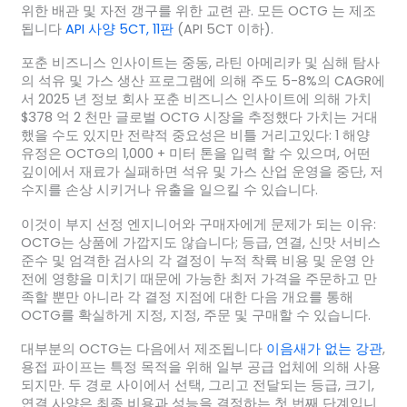
위한 배관 및 자전 갱구를 위한 교련 관. 모든 OCTG 는 제조
됩니다
API 사양 5CT, 11판
(API 5CT 이하).
포춘 비즈니스 인사이트는 중동, 라틴 아메리카 및 심해 탐사
의 석유 및 가스 생산 프로그램에 의해 주도 5-8%의 CAGR에
서 2025 년 정보 회사 포춘 비즈니스 인사이트에 의해 가치
$378 억 2 천만 글로벌 OCTG 시장을 추정했다 가치는 거대
했을 수도 있지만 전략적 중요성은 비틀 거리고있다: 1 해양
유정은 OCTG의 1,000 + 미터 톤을 입력 할 수 있으며, 어떤
깊이에서 재료가 실패하면 석유 및 가스 산업 운영을 중단, 저
수지를 손상 시키거나 유출을 일으킬 수 있습니다.
이것이 부지 선정 엔지니어와 구매자에게 문제가 되는 이유:
OCTG는 상품에 가깝지도 않습니다; 등급, 연결, 신맛 서비스
준수 및 엄격한 검사의 각 결정이 누적 착륙 비용 및 운영 안
전에 영향을 미치기 때문에 가능한 최저 가격을 주문하고 만
족할 뿐만 아니라 각 결정 지점에 대한 다음 개요를 통해
OCTG를 확실하게 지정, 지정, 주문 및 구매할 수 있습니다.
대부분의 OCTG는 다음에서 제조됩니다
이음새가 없는 강관
,
용접 파이프는 특정 목적을 위해 일부 공급 업체에 의해 사용
되지만. 두 경로 사이에서 선택, 그리고 전달되는 등급, 크기,
연결 사양은 최종 비용과 성능을 결정하는 첫 번째 단계입니