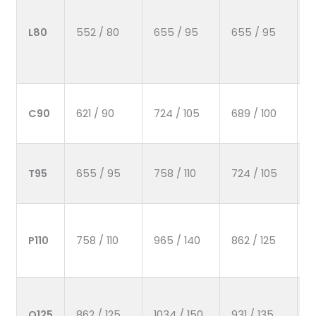
L80
552 / 80
655 / 95
655 / 95
2
C90
621 / 90
724 / 105
689 / 100
2
T95
655 / 95
758 / 110
724 / 105
2
P110
758 / 110
965 / 140
862 / 125
Q125
862 / 125
1034 / 150
931 / 135