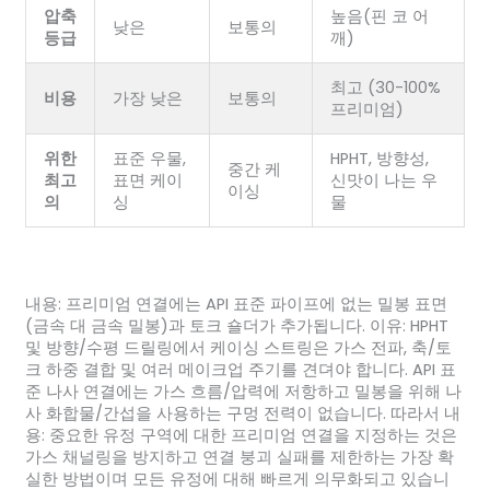
압축
높음(핀 코 어
낮은
보통의
등급
깨)
최고 (30-100%
비용
가장 낮은
보통의
프리미엄)
위한
표준 우물,
HPHT, 방향성,
중간 케
최고
표면 케이
신맛이 나는 우
이싱
의
싱
물
내용: 프리미엄 연결에는 API 표준 파이프에 없는 밀봉 표면
(금속 대 금속 밀봉)과 토크 숄더가 추가됩니다. 이유: HPHT
및 방향/수평 드릴링에서 케이싱 스트링은 가스 전파, 축/토
크 하중 결합 및 여러 메이크업 주기를 견뎌야 합니다. API 표
준 나사 연결에는 가스 흐름/압력에 저항하고 밀봉을 위해 나
사 화합물/간섭을 사용하는 구멍 전력이 없습니다. 따라서 내
용: 중요한 유정 구역에 대한 프리미엄 연결을 지정하는 것은
가스 채널링을 방지하고 연결 붕괴 실패를 제한하는 가장 확
실한 방법이며 모든 유정에 대해 빠르게 의무화되고 있습니