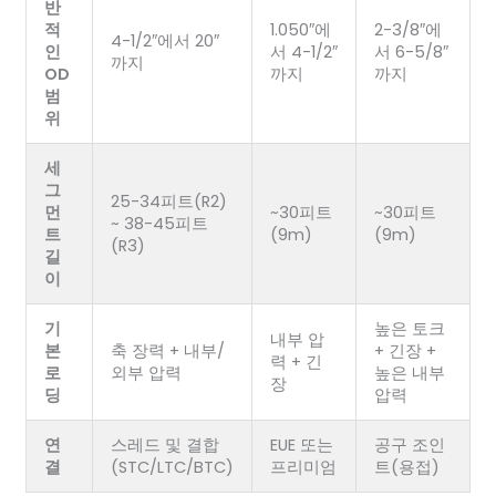
반
적
1.050″에
2-3/8″에
4-1/2″에서 20″
인
서 4-1/2″
서 6-5/8″
까지
OD
까지
까지
범
위
세
그
25-34피트(R2)
먼
~30피트
~30피트
~ 38-45피트
트
(9m)
(9m)
(R3)
길
이
기
높은 토크
내부 압
본
축 장력 + 내부/
+ 긴장 +
력 + 긴
로
외부 압력
높은 내부
장
딩
압력
연
스레드 및 결합
EUE 또는
공구 조인
결
(STC/LTC/BTC)
프리미엄
트(용접)