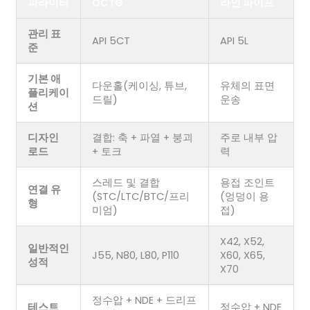
파라미터
OCTG
라인 파이프
관리 표
API 5CT
API 5L
준
기본 애
다운홀(케이싱, 튜브,
유체의 표면
플리케이
드릴)
운송
션
디자인
결합: 축 + 파열 + 붕괴
주로 내부 압
로드
+ 토크
력
스레드 및 결합
용접 조인트
연결 유
(STC/LTC/BTC/프리
(엉덩이 용
형
미엄)
접)
X42, X52,
일반적인
J55, N80, L80, P110
X60, X65,
성적
X70
정수압 + NDE + 드리프
테스트
정수압 + NDE