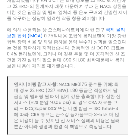
개발되었습니다. API 5 CT 는 최대 경도를 23 HRC 로 제한하
고 22 HRC-의 한계까지 래칫 다운하여 부과 된 NACE 상한을
더한 것은 담금질 및 템퍼 열처리 중 온도 구배의 긴밀한 제어
를 요구하는 상당히 엄격한 작동 창을 의미합니다.
에 의해 수행되는 상 오스테나이트화에 대한 연구
국제 몰리
브덴 협회 (IMOA)
0.75% 내용 조합에 몸리브덴이 가장 강한
항복 장력 비율 및 제일 황하물 응력 부수기 성과를 일으켰다
는 것을 정확하게 지적했습니다. 전통적인 신 OCTG 급료는
0.4% 몸리브덴에, 그러나 더 깊은 우물 및 더 공격적인 신 조
건을 가진 실험의 필요 현대 C90 와 L80 화학제품에서 몸리
브덴 내용에 제약을 제거했습니다.
엔지니어링 참고 사항:
NACE MR0175 준수를 위해: 최
대 경도 22 HRC (237 HBW). L80 등급은 적절하게 담
금질 및 템퍼링 될 때이 임계 값을 충족합니다. 심한 신
서비스 (H2S 분압 >0,05 psi) 의 경우 CRA 재료를 고
려 — 13Cr,Super 13Cr 또는 니켈 합금 — ISO 15156-3
에 따라. CRA 튜브는 탄소강 등가물보다 3-5 배 더 많
은 비용이 들 수 있지만 신 서비스 실패의 비용은 달러
뿐만 아니라 생명과 환경 적 책임으로 측정됩니다.