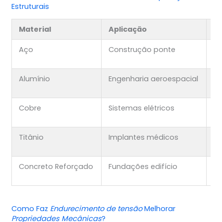
Estruturais
Material
Aplicação
P
Aço
Construção ponte
Al
Alumínio
Engenharia aeroespacial
Le
Cobre
Sistemas elétricos
Al
Titânio
Implantes médicos
Du
Concreto Reforçado
Fundações edifício
Re
Como Faz
Endurecimento de tensão
Melhorar
Propriedades Mecânicas
?