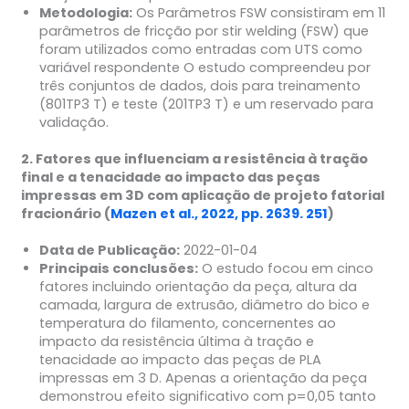
Metodologia:
Os Parâmetros FSW consistiram em 11
parâmetros de fricção por stir welding (FSW) que
foram utilizados como entradas com UTS como
variável respondente O estudo compreendeu por
três conjuntos de dados, dois para treinamento
(801TP3 T) e teste (201TP3 T) e um reservado para
validação.
2. Fatores que influenciam a resistência à tração
final e a tenacidade ao impacto das peças
impressas em 3D com aplicação de projeto fatorial
fracionário (
Mazen et al., 2022, pp. 2639. 251
)
Data de Publicação:
2022-01-04
Principais conclusões:
O estudo focou em cinco
fatores incluindo orientação da peça, altura da
camada, largura de extrusão, diâmetro do bico e
temperatura do filamento, concernentes ao
impacto da resistência última à tração e
tenacidade ao impacto das peças de PLA
impressas em 3 D. Apenas a orientação da peça
demonstrou efeito significativo com p=0,05 tanto