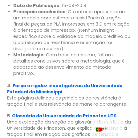
Data de Publicação:
15-04-2019
Principais conclusões:
Os autores apresentaram
um modelo para estimar a resistência à tração
final de peças de PLA impressas em 3 D em relação
ZH_TW
à orientação de impressão. (Nenhum insight
específico sobre a validade do modelo preditivo ou
ES
a correlação de resistência e orientação foi
RU
divulgado no resumo).
Metodologia:
Com base no resumo, faltam
KO
detalhes conclusivos sobre a metodologia, que é
adaptada ao desenvolvimento do método
JA
preditivo.
IT
4.
Força e rigidez investigativas da Universidade
FR
Estadual do Mississippi
Esta página delineou os princípios da resistência à
NL
tração final e sua relevância de maneira abrangente.
DE
5.
Glossário da Universidade de Princeton UTS
EN
Uma explicação da seção do glossário do currículo da
Universidade de Princeton, que explica a resistência à
PT
tração final em relação aos gráficos de tensão e