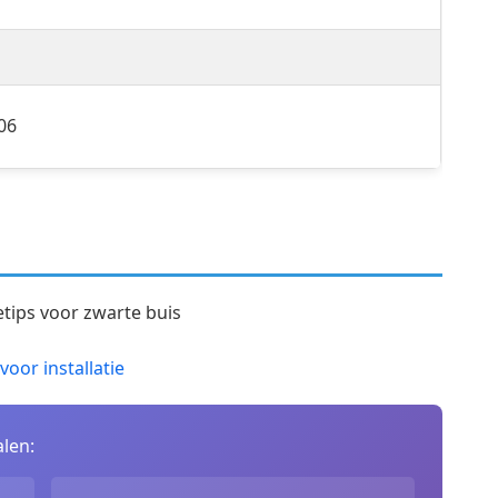
06
oor installatie
len: