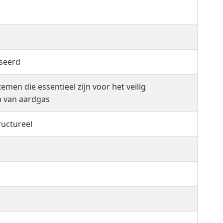
seerd
men die essentieel zijn voor het veilig
n van aardgas
ructureel