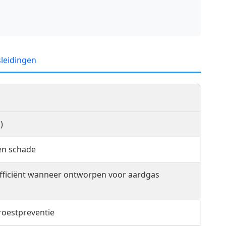
sleidingen
)
en schade
fficiënt wanneer ontworpen voor aardgas
 roestpreventie