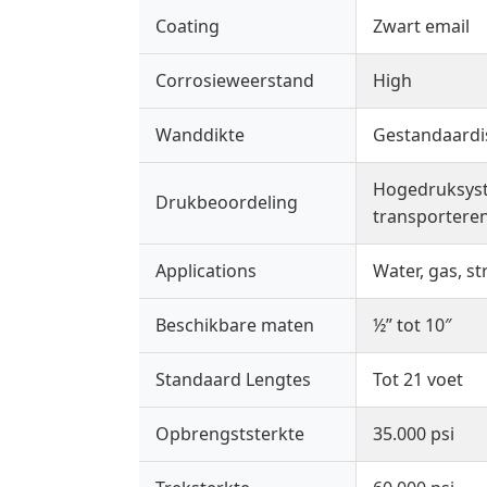
Coating
Zwart email
Corrosieweerstand
High
Wanddikte
Gestandaardi
Hogedruksyste
Drukbeoordeling
transportere
Applications
Water, gas, st
Beschikbare maten
½” tot 10″
Standaard Lengtes
Tot 21 voet
Opbrengststerkte
35.000 psi