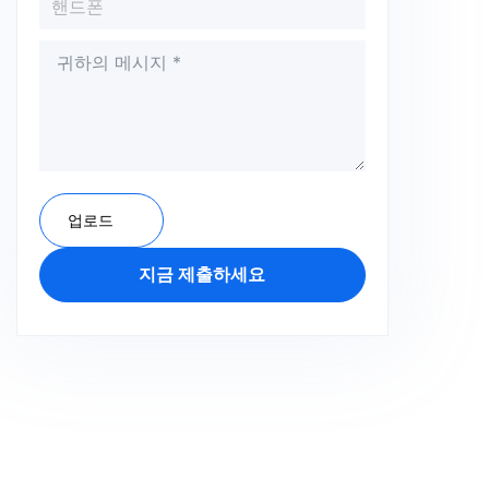
업로드
지금 제출하세요
A
l
t
e
r