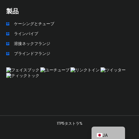
製品
ケーシングとチューブ
ZH_TW
ラインパイプ
ES
溶接ネックフランジ
RU
ブラインドフランジ
PT
KO
IT
FR
NL
DE
1TP5タストラ%
EN
JA