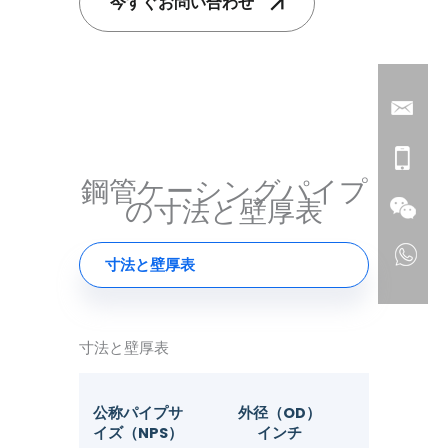
今すぐお問い合わせ
鋼管ケーシングパイプ
の寸法と壁厚表
寸法と壁厚表
寸法と壁厚表
公称パイプサ
外径（OD）
壁の厚さ（S
イズ（NPS）
インチ
イ