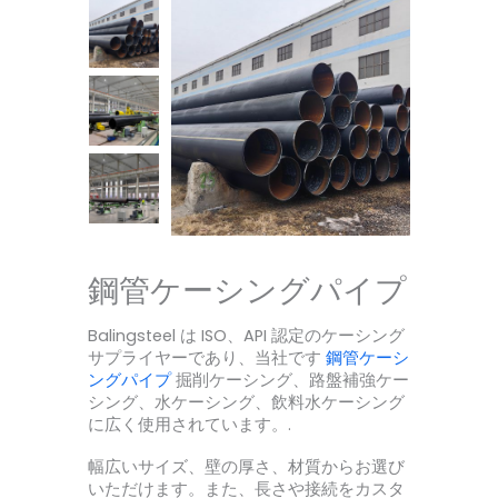
鋼管ケーシングパイプ
Balingsteel は ISO、API 認定のケーシング
サプライヤーであり、当社です
鋼管ケーシ
ングパイプ
掘削ケーシング、路盤補強ケー
シング、水ケーシング、飲料水ケーシング
に広く使用されています。.
幅広いサイズ、壁の厚さ、材質からお選び
いただけます。また、長さや接続をカスタ