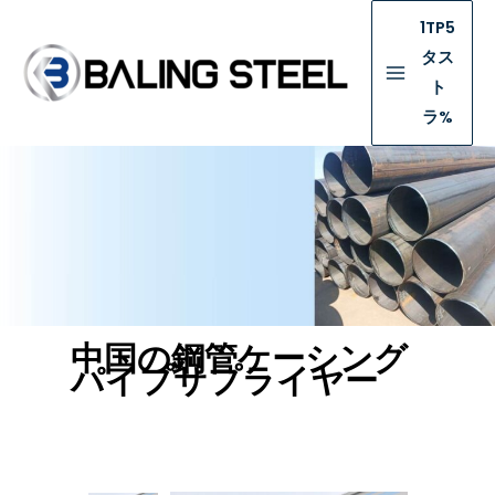
1TP5
タス
ト
ラ%
中国の鋼管ケーシング
パイプサプライヤー