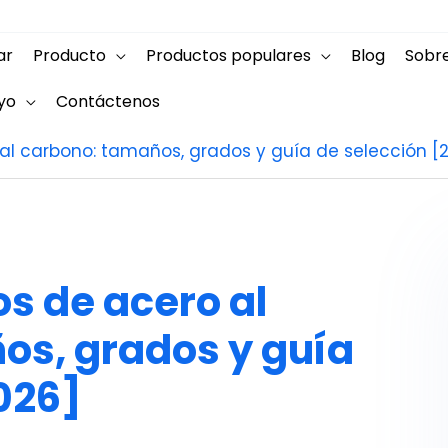
ar
Producto
Productos populares
Blog
Sobr
yo
Contáctenos
l carbono: tamaños, grados y guía de selección [
s de acero al
os, grados y guía
026]