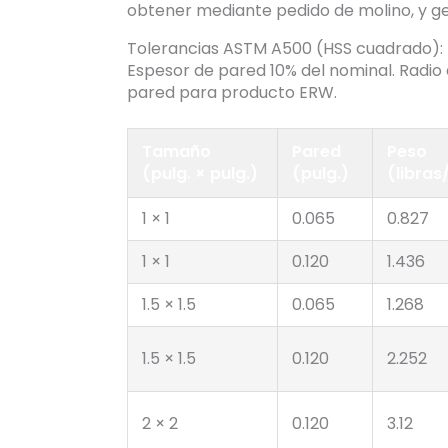
obtener mediante pedido de molino, y g
Tolerancias ASTM A500 (HSS cuadrado): D
Espesor de pared 10% del nominal. Radi
pared para producto ERW.
Tamaño
Pared
Peso
(pulg. × pulg.)
(pulg.)
(libras
1 × 1
0.065
0.827
1 × 1
0.120
1.436
1.5 × 1.5
0.065
1.268
1.5 × 1.5
0.120
2.252
2 × 2
0.120
3.12