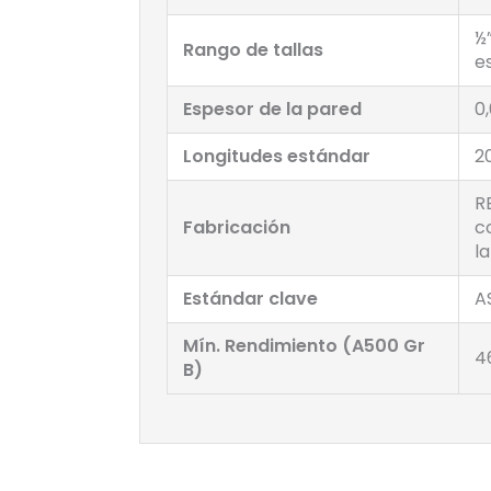
½
Rango de tallas
e
Espesor de la pared
0,
Longitudes estándar
2
R
Fabricación
c
l
Estándar clave
A
Mín. Rendimiento (A500 Gr
4
B)