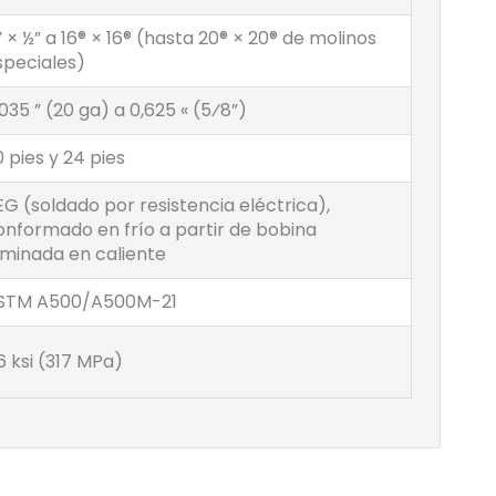
” × ½” a 16® × 16® (hasta 20® × 20® de molinos
speciales)
035 ” (20 ga) a 0,625 « (5⁄8”)
0 pies y 24 pies
EG (soldado por resistencia eléctrica),
onformado en frío a partir de bobina
aminada en caliente
STM A500/A500M-21
6 ksi (317 MPa)