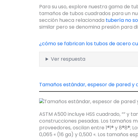
Para su uso, explore nuestra gama de tu
tamaños de tubos cuadrados para un nu
sección hueca relacionada
tubería no s
similar pero se denomina presión para di
¿cómo se fabrican los tubos de acero c
Ver respuesta
Tamaños estándar, espesor de pared y 
ASTM A500 incluye HSS cuadrado, ”” y t
construcciones pesadas. Los tamaños má
proveedores, oscilan entre 1®1® y 8®8®; 
0,065 « (16 ga) y 0,500 «. Los tamaños e