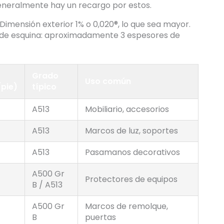
eneralmente hay un recargo por estos.
imensión exterior 1% o 0,020®, lo que sea mayor.
o de esquina: aproximadamente 3 espesores de
Grado
Uso común
/pie)
típico
A513
Mobiliario, accesorios
A513
Marcos de luz, soportes
A513
Pasamanos decorativos
A500 Gr
Protectores de equipos
B / A513
A500 Gr
Marcos de remolque,
B
puertas