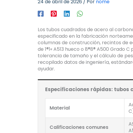
24 de abril de 2026
/ Por
nome
Los tubos cuadrados de acero al carbon
especificado en la fabricación norteam
columnas de construcción, recintos de
de 1®1« A513 hueco o 8®8® A500 Grado C p
tolerancia de tamaño y el cálculo de pe
recopilado datos de ingeniería, estánda
ayudar.
Especificaciones rápidas: tubos
A
Material
C
A
Calificaciones comunes
A