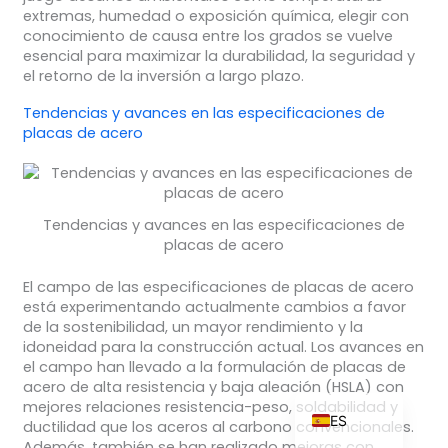
extremas, humedad o exposición química, elegir con
conocimiento de causa entre los grados se vuelve
esencial para maximizar la durabilidad, la seguridad y
el retorno de la inversión a largo plazo.
ZH_TW
Tendencias y avances en las especificaciones de
RU
placas de acero
PT
KO
JA
Tendencias y avances en las especificaciones de
placas de acero
IT
El campo de las especificaciones de placas de acero
FR
está experimentando actualmente cambios a favor
NL
de la sostenibilidad, un mayor rendimiento y la
idoneidad para la construcción actual. Los avances en
DE
el campo han llevado a la formulación de placas de
acero de alta resistencia y baja aleación (HSLA) con
EN
mejores relaciones resistencia-peso, soldabilidad y
ES
ductilidad que los aceros al carbono convencionales.
Además, también se han realizado mejoras con