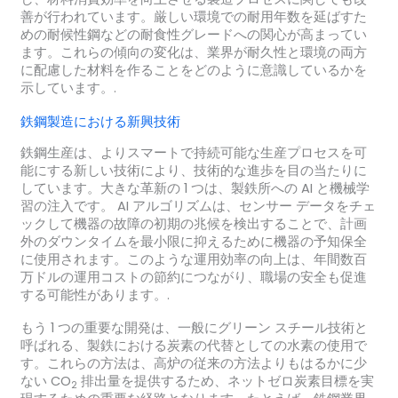
善が行われています。厳しい環境での耐用年数を延ばすた
めの耐候性鋼などの耐食性グレードへの関心が高まってい
ます。これらの傾向の変化は、業界が耐久性と環境の両方
に配慮した材料を作ることをどのように意識しているかを
示しています。.
鉄鋼製造における新興技術
鉄鋼生産は、よりスマートで持続可能な生産プロセスを可
能にする新しい技術により、技術的な進歩を目の当たりに
しています。大きな革新の 1 つは、製鉄所への AI と機械学
習の注入です。 AI アルゴリズムは、センサー データをチェ
ックして機器の故障の初期の兆候を検出することで、計画
外のダウンタイムを最小限に抑えるために機器の予知保全
に使用されます。このような運用効率の向上は、年間数百
万ドルの運用コストの節約につながり、職場の安全も促進
する可能性があります。.
もう 1 つの重要な開発は、一般にグリーン スチール技術と
呼ばれる、製鉄における炭素の代替としての水素の使用で
す。これらの方法は、高炉の従来の方法よりもはるかに少
ない CO
排出量を提供するため、ネットゼロ炭素目標を実
2