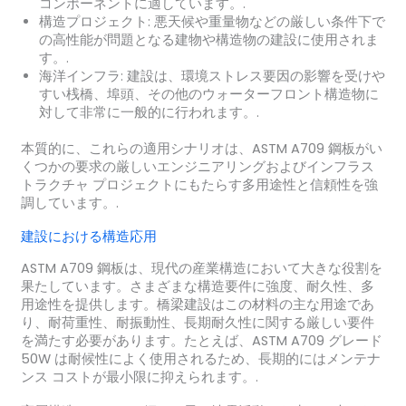
コンポーネントに適しています。.
構造プロジェクト: 悪天候や重量物などの厳しい条件下で
の高性能が問題となる建物や構造物の建設に使用されま
す。.
海洋インフラ: 建設は、環境ストレス要因の影響を受けや
すい桟橋、埠頭、その他のウォーターフロント構造物に
対して非常に一般的に行われます。.
本質的に、これらの適用シナリオは、ASTM A709 鋼板がい
くつかの要求の厳しいエンジニアリングおよびインフラス
トラクチャ プロジェクトにもたらす多用途性と信頼性を強
調しています。.
建設における構造応用
ASTM A709 鋼板は、現代の産業構造において大きな役割を
果たしています。さまざまな構造要件に強度、耐久性、多
用途性を提供します。橋梁建設はこの材料の主な用途であ
り、耐荷重性、耐振動性、長期耐久性に関する厳しい要件
を満たす必要があります。たとえば、ASTM A709 グレード
50W は耐候性によく使用されるため、長期的にはメンテナ
ンス コストが最小限に抑えられます。.