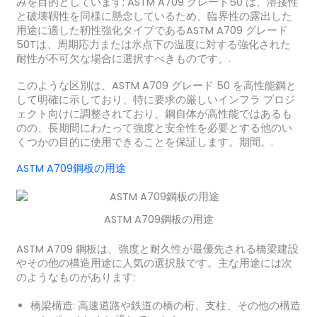
みを目的としています; ASTM A709 グレード50 は、溶接性
と破壊靱性を同様に懸念しているため、臨界性の露出した
用途に適した靭性強化タイプであるASTM A709 グレード
50Tは、周期応力または氷点下の温度に対する強化された
耐性が不可欠な場合に選択すべきものです。.
このような区別は、ASTM A709 グレード 50 を高性能鋼と
して明確に示しており、特に要求の厳しいインフラ プロジ
ェクト向けに調整されており、鋼自体が高性能ではあるも
のの、長期間にわたって強度と安全性を必要とする他のい
くつかの目的に使用できることを保証します。期間。.
ASTM A709鋼板の用途
ASTM A709鋼板の用途
ASTM A709 鋼板は、強度と耐久性が最優先される橋梁建設
やその他の構造用途に人気の選択肢です。主な用途には次
のようなものがあります:
橋梁構造: 高速道路や鉄道の橋の桁、支柱、その他の構造