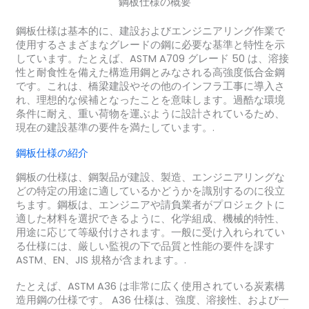
鋼板仕様の概要
鋼板仕様は基本的に、建設およびエンジニアリング作業で
使用するさまざまなグレードの鋼に必要な基準と特性を示
しています。たとえば、ASTM A709 グレード 50 は、溶接
性と耐食性を備えた構造用鋼とみなされる高強度低合金鋼
です。これは、橋梁建設やその他のインフラ工事に導入さ
れ、理想的な候補となったことを意味します。過酷な環境
条件に耐え、重い荷物を運ぶように設計されているため、
現在の建設基準の要件を満たしています。.
鋼板仕様の紹介
鋼板の仕様は、鋼製品が建設、製造、エンジニアリングな
どの特定の用途に適しているかどうかを識別するのに役立
ちます。鋼板は、エンジニアや請負業者がプロジェクトに
適した材料を選択できるように、化学組成、機械的特性、
用途に応じて等級付けされます。一般に受け入れられてい
る仕様には、厳しい監視の下で品質と性能の要件を課す
ASTM、EN、JIS 規格が含まれます。.
たとえば、ASTM A36 は非常に広く使用されている炭素構
造用鋼の仕様です。 A36 仕様は、強度、溶接性、および一