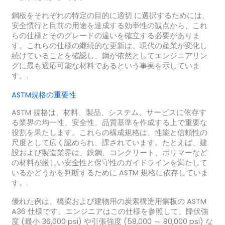
鋼板をそれぞれの特定の目的に適切 に選択するためには、
安全慣行と目前の用途を達成する効率性の観点から、これ
らの仕様とそのグレードの違いを確立する必要がありま
す。これらの仕様の継続的な更新は、現代の産業が変化し
続けていることを確認し、鋼が依然としてエンジニアリン
グに最も適応可能な材料であるという事実を示していま
す。.
ASTM規格の重要性
ASTM 規格は、材料、製品、システム、サービスに依存す
る業界の均一性、安全性、品質基準を作成する上で重要な
役割を果たします。これらの構成規格は、性能と信頼性の
尺度として広く認められ、課されています。たとえば、建
設および製造業界は、鉄鋼、コンクリート、ポリマーなど
の材料が厳しい安全性と保守性のガイドラインを満たして
いるかどうかを判断するために ASTM 規格に依存していま
す。.
優れた例は、橋梁および建物用の炭素構造用鋼板の ASTM
A36 仕様です。エンジニアはこの仕様を参照して、降伏強
度 (最小 36,000 psi) や引張強度 (58,000 ～ 80,000 psi) な