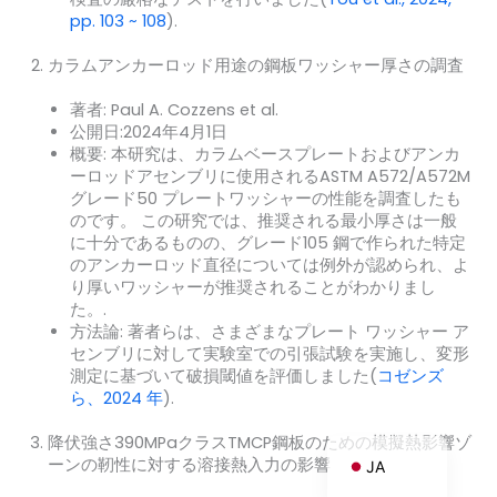
pp. 103 ~ 108
)
.
カラムアンカーロッド用途の鋼板ワッシャー厚さの調査
ZH_TW
著者: Paul A. Cozzens et al.
公開日:2024年4月1日
ES
概要: 本研究は、カラムベースプレートおよびアンカ
RU
ーロッドアセンブリに使用されるASTM A572/A572M
グレード50 プレートワッシャーの性能を調査したも
PT
のです。 この研究では、推奨される最小厚さは一般
に十分であるものの、グレード105 鋼で作られた特定
KO
のアンカーロッド直径については例外が認められ、よ
IT
り厚いワッシャーが推奨されることがわかりまし
た。.
FR
方法論: 著者らは、さまざまなプレート ワッシャー ア
センブリに対して実験室での引張試験を実施し、変形
NL
測定に基づいて破損閾値を評価しました
(
コゼンズ
DE
ら、2024 年
)
.
EN
降伏強さ390MPaクラスTMCP鋼板のための模擬熱影響ゾ
ーンの靭性に対する溶接熱入力の影響
JA