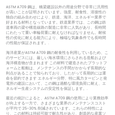
ASTM A709 鋼は、橋梁建設以外の用途分野で非常に汎用性
が高いことが証明されています。強度、耐食性、溶接性の
独自の組み合わせにより、鉄道、海洋、エネルギー業界で
好まれる材料となっています。鉄道業界では、この鋼は鉄
道車両の梁や構造線路の製造に非常に人気があり、長時間
にわたって重い車輪荷重に耐えなければなりません。耐候
性の劣化に耐える能力により、極端な気象条件でも長時間
の性能が保証されます。.
海洋産業がASTM A709 鋼の耐食性を利用しているため、こ
のサービスには、厳しい海水環境にさらされる造船および
海洋構造物が含まれます この材料で建造されたプラットフ
ォームと船舶は、メンテナンスの手間がかからず長期的な
利点があることで知られており、したがって長期的には運
命を節約できます エネルギー分野、特に風力タービンと発
電所の建設において、この鋼は過酷な環境負荷に耐え、エ
ネルギー生産システムの安定性を保証します。.
最近の統計によると、ASTM A709 鋼の使用により業務効率
が向上する一方で、さまざまな業界のメンテナンスコスト
が平均で 25-30% 削減されています。これらの特性によ
り、この材料は持続可能で耐久性があり、創造的な産業ソ