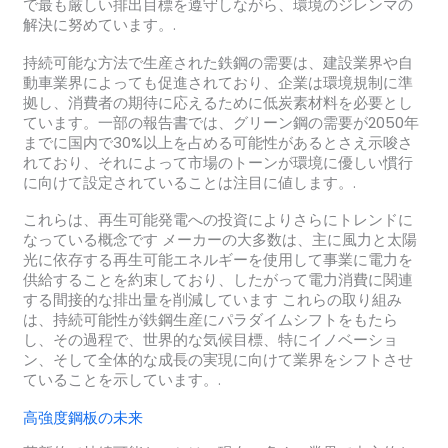
で最も厳しい排出目標を遵守しながら、環境のジレンマの
解決に努めています。.
持続可能な方法で生産された鉄鋼の需要は、建設業界や自
動車業界によっても促進されており、企業は環境規制に準
拠し、消費者の期待に応えるために低炭素材料を必要とし
ています。一部の報告書では、グリーン鋼の需要が2050年
までに国内で30%以上を占める可能性があるとさえ示唆さ
れており、それによって市場のトーンが環境に優しい慣行
に向けて設定されていることは注目に値します。.
これらは、再生可能発電への投資によりさらにトレンドに
なっている概念です メーカーの大多数は、主に風力と太陽
光に依存する再生可能エネルギーを使用して事業に電力を
供給することを約束しており、したがって電力消費に関連
する間接的な排出量を削減しています これらの取り組み
は、持続可能性が鉄鋼生産にパラダイムシフトをもたら
し、その過程で、世界的な気候目標、特にイノベーショ
ン、そして全体的な成長の実現に向けて業界をシフトさせ
ていることを示しています。.
高強度鋼板の未来