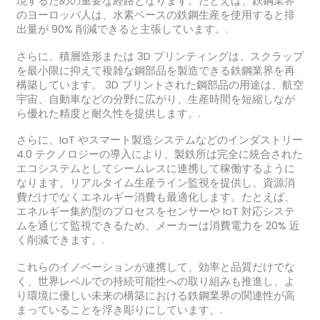
現するための重要な経路となります。たとえば、鉄鋼業界
のヨーロッパ人は、水素ベースの鉄鋼生産を使用すると排
出量が 90% 削減できると主張しています。.
さらに、積層造形または 3D プリンティングは、スクラップ
を最小限に抑えて複雑な鋼部品を製造できる鉄鋼業界を再
構築しています。 3D プリントされた鋼部品の用途は、航空
宇宙、自動車などの分野に広がり、生産時間を短縮しなが
ら優れた精度と耐久性を提供します。.
さらに、IoT やスマート製造システムなどのインダストリー
4.0 テクノロジーの導入により、製鉄所は完全に統合された
エコシステムとしてシームレスに連携して稼働するように
なります。リアルタイム生産ライン監視を提供し、資源消
費だけでなくエネルギー消費も最適化します。たとえば、
エネルギー集約型のプロセスをセンサーや IoT 対応システ
ムを通じて監視できるため、メーカーは消費電力を 20% 近
く削減できます。.
これらのイノベーションが連携して、効率と品質だけでな
く、世界レベルでの持続可能性への取り組みも推進し、よ
り環境に優しい未来の構築における鉄鋼業界の関連性が高
まっていることを浮き彫りにしています。.