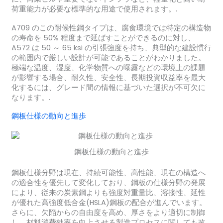
荷重能力が必要な標準的な用途で使用されます。.
A709 のこの耐候性鋼タイプは、腐食環境では特定の構造物
の寿命を 50% 程度まで延ばすことができるのに対し、
A572 は 50 ～ 65 ksi の引張強度を持ち、典型的な建設慣行
の範囲内で厳しい設計が可能であることがわかりました。
極端な温度、湿度、化学物質への曝露などの環境上の課題
が影響する場合、耐久性、安全性、長期投資収益率を最大
化するには、グレード間の情報に基づいた選択が不可欠に
なります。.
鋼板仕様の動向と進歩
鋼板仕様の動向と進歩
鋼板仕様分野は現在、持続可能性、高性能、現在の構造へ
の適合性を優先して変化しており、鋼板の仕様分野の発展
により、従来の炭素鋼よりも強度対重量比、溶接性、延性
が優れた高強度低合金(HSLA)鋼板の配合が進んでいます。
さらに、欠陥からの自由度を高め、厚さをより適切に制御
し、材料消費効率を向上させる製造プロセスに関しても改