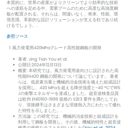
本質的に、世界の産業がよりクリーンでより効率的な技術
への道筋を定める中、需要ブームのために高度な高強度鋼
板が配置される。それらは、間違いなく、将来、性能、環
境意識、革新的な設計ソリューションが支える柱であり続
けるでしょう。.
参照ソース
風力発電用420MPaグレード高性能鋼板の開発
著者: Jing Tian You et al.
公開日:2024年12月13日
概要: 本研究では、風力発電用途向けに設計された高
性能EH420 鋼板の開発について論じています。 著者
らは、低炭素当量と機械的冶金技術を備えた組成設計
を採用し、420 MPaを超える降伏強度と-40 °Cで195
Jの衝撃エネルギーを達成しました。超音波検査品質
は欧州 EN10160-1999 規格の S2E3 要件を満たしてお
り、溶接継手はさまざまな溶接熱入力にわたって優れ
た特性を示しました。.
方法論: この研究では、機械的冶金技術と組成設計を
利用して鋼板を開発し、その後、機械的特性と超音波
検査の厳格なテストを行いました
(
You et al., 2024,