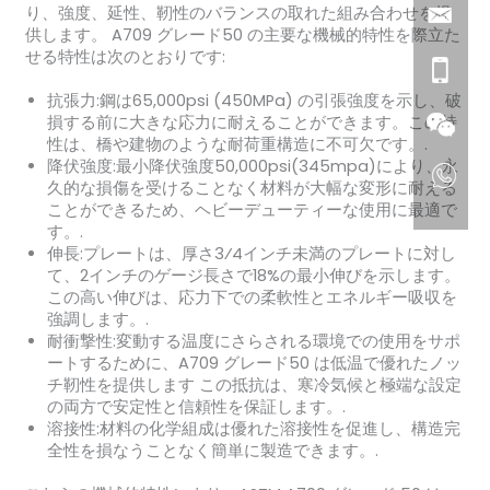
り、強度、延性、靭性のバランスの取れた組み合わせを提
供します。 A709 グレード50 の主要な機械的特性を際立た
せる特性は次のとおりです:
抗張力
:鋼は65,000psi (450MPa) の引張強度を示し、破
損する前に大きな応力に耐えることができます。この特
性は、橋や建物のような耐荷重構造に不可欠です。.
降伏強度
:最小降伏強度50,000psi(345mpa)により、永
久的な損傷を受けることなく材料が大幅な変形に耐える
ことができるため、ヘビーデューティーな使用に最適で
す。.
伸長
:プレートは、厚さ3⁄4インチ未満のプレートに対し
て、2インチのゲージ長さで18%の最小伸びを示します。
この高い伸びは、応力下での柔軟性とエネルギー吸収を
強調します。.
耐衝撃性
:変動する温度にさらされる環境での使用をサポ
ートするために、A709 グレード50 は低温で優れたノッ
チ靭性を提供します この抵抗は、寒冷気候と極端な設定
の両方で安定性と信頼性を保証します。.
溶接性
:材料の化学組成は優れた溶接性を促進し、構造完
全性を損なうことなく簡単に製造できます。.