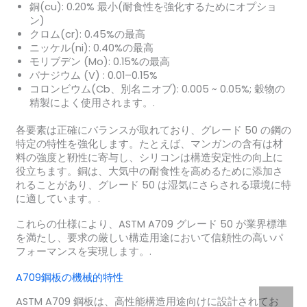
銅(cu):
0.20% 最小(耐食性を強化するためにオプショ
ン)
クロム(cr):
0.45%の最高
ニッケル(ni):
0.40%の最高
モリブデン (Mo):
0.15%の最高
バナジウム (V) :
0.01–0.15%
コロンビウム(Cb、別名ニオブ):
0.005 ~ 0.05%; 穀物の
精製によく使用されます。.
各要素は正確にバランスが取れており、グレード 50 の鋼の
特定の特性を強化します。たとえば、マンガンの含有は材
料の強度と靭性に寄与し、シリコンは構造安定性の向上に
役立ちます。銅は、大気中の耐食性を高めるために添加さ
れることがあり、グレード 50 は湿気にさらされる環境に特
に適しています。.
これらの仕様により、ASTM A709 グレード 50 が業界標準
を満たし、要求の厳しい構造用途において信頼性の高いパ
フォーマンスを実現します。.
A709鋼板の機械的特性
ASTM A709 鋼板は、高性能構造用途向けに設計されてお