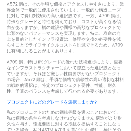
A572 鋼は、その手頃な価格とアクセスしやすさにより、業
界全体で一般的に使用されています。一般的な構造ニーズ
に対して費用対効果の高い選択肢です。一方、A709 鋼は、
特殊なグレードと特性を備えており、コストが高くなる傾
向がありますが、橋の建設や同様の高額なプロジェクトで
比類のないパフォーマンスを実現します。特に、寿命の向
上を目的としたインフラ投資は、修理や交換の必要性を減
らすことでライフサイクルコストを削減できるため、A709
に有利になることがよくあります。.
A709 鋼、特にHPSグレードの優れた技術進歩により、重要
なインフラストラクチャーにおいて際立った選択肢となっ
ていますが、それほど厳しい性能要求がないプロジェクト
の場合、A572 鋼は、手頃な価格で信頼性の高い適切な材料
の戦略的選択は、特定のプロジェクト要件、性能、耐久
性、予算のバランスを考慮して行われる必要があります。.
プロジェクトにどのグレードを選択しますか?
私のプロジェクトのための鋼鉄等級を選ぶことにおいて、
私は適用の条件を考慮しなければなりません 構造がより耐
久性を与え、環境要因に対する抵抗を提供することになっ
ている場合、私はASTM A709 を選びます; 特に、橋はその