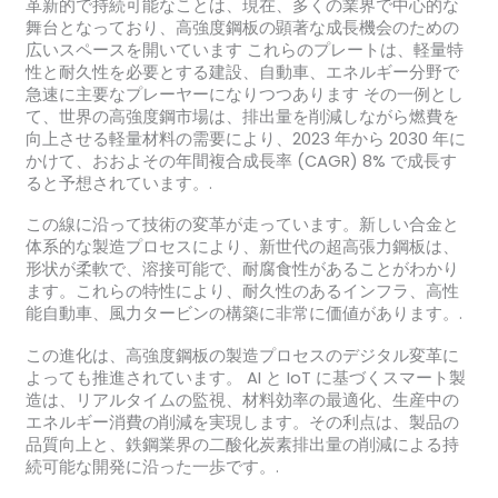
革新的で持続可能なことは、現在、多くの業界で中心的な
舞台となっており、高強度鋼板の顕著な成長機会のための
広いスペースを開いています これらのプレートは、軽量特
性と耐久性を必要とする建設、自動車、エネルギー分野で
急速に主要なプレーヤーになりつつあります その一例とし
て、世界の高強度鋼市場は、排出量を削減しながら燃費を
向上させる軽量材料の需要により、2023 年から 2030 年に
かけて、おおよその年間複合成長率 (CAGR) 8% で成長す
ると予想されています。.
この線に沿って技術の変革が走っています。新しい合金と
体系的な製造プロセスにより、新世代の超高張力鋼板は、
形状が柔軟で、溶接可能で、耐腐食性があることがわかり
ます。これらの特性により、耐久性のあるインフラ、高性
能自動車、風力タービンの構築に非常に価値があります。.
この進化は、高強度鋼板の製造プロセスのデジタル変革に
よっても推進されています。 AI と IoT に基づくスマート製
造は、リアルタイムの監視、材料効率の最適化、生産中の
エネルギー消費の削減を実現します。その利点は、製品の
品質向上と、鉄鋼業界の二酸化炭素排出量の削減による持
続可能な開発に沿った一歩です。.