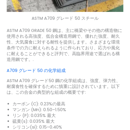
ASTM A709 グレード 50 スチール
ASTM A709 GRADE 50 鋼は、主に橋梁やその他の構造物に
使用される高強度、低合金構造用鋼で、優れた強度、耐久
性、大気腐食に対する耐性を提供します。さまざまな環境
条件での力に耐えられるように作られており、応力や風化
に耐えることができると評判で、高臨界用途で選ばれる構
造用鋼です。.
A709 グレード 50 の化学組成
ASTM A709 グレード50 鋼の化学組成は、強度、弾力性、
耐腐食性を確保するために慎重に設計されています。以下
は、この合金の典型的な組成の概要です:
カーボン (C):
0.23%の最高
マンガン (Mn):
0.50–1.50%
リン (P):
0.035% 最大
硫黄(s):
0.035% 最大
シリコン(si):
0.15–0.40%