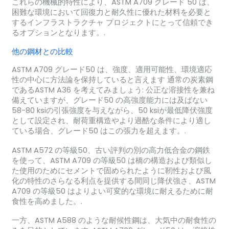
これらの機械的特性により、ASTM A709 グレード 50 は、
困難な環境において回復力と耐久性に優れた材料を必要と
するインフラストラクチャ プロジェクトにとって信頼でき
るオプションとなります。.
他の鋼材との比較
ASTM A709 グレード50 は、強度、適用可能性、環境適応
性の中心に方法論を保持していると言えます 通常の炭素鋼
であるASTM A36 を考えてみましょう: 公正な溶接性を兼ね
備えていますが、グレード50 の高強度能力には及ばない
58-80 ksiの引張強度を与えながら、50 ksiが最低降伏強度
として設定され、耐荷重構造やより過酷な条件により適し
ている場合、グレード50 はこの張力を超えます。.
ASTM A572 の等級50、古い評判の別の高力低合金の鋼鉄
を使って、ASTM A709 の等級50 は橋の構造および類似し
た使用のためにセメントで固められたように靭性および風
化の特性のさらなる利点を提供する間同じ降伏強さ、ASTM
A709 の等級50 はよりよい可変的な環境に耐えるために耐
食性を高めました。.
一方、ASTM A588 のような耐候性鋼は、大気中の耐食性の