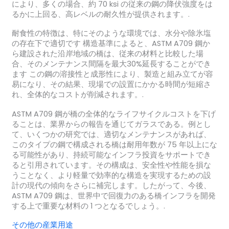
により、多くの場合、約 70 ksi の従来の鋼の降伏強度をは
るかに上回る、高レベルの耐久性が提供されます。.
耐食性の特徴は、特にそのような環境では、水分や除氷塩
の存在下で適切です 構造基準によると、ASTM A709 鋼か
ら建設された沿岸地域の橋は、従来の材料と比較した場
合、そのメンテナンス間隔を最大30%延長することができ
ます この鋼の溶接性と成形性により、製造と組み立てが容
易になり、その結果、現場での設置にかかる時間が短縮さ
れ、全体的なコストが削減されます。.
ASTM A709 鋼が橋の全体的なライフサイクルコストを下げ
ることは、業界からの報告を通じてガラスである。例とし
て、いくつかの研究では、適切なメンテナンスがあれば、
このタイプの鋼で構成される橋は耐用年数が 75 年以上にな
る可能性があり、持続可能なインフラ投資をサポートでき
ると引用されています。その構成は、安全性や性能を損な
うことなく、より軽量で効率的な構造を実現するための設
計の現代の傾向をさらに補完します。したがって、今後、
ASTM A709 鋼は、世界中で回復力のある橋インフラを開発
する上で重要な材料の 1 つとなるでしょう。.
その他の産業用途