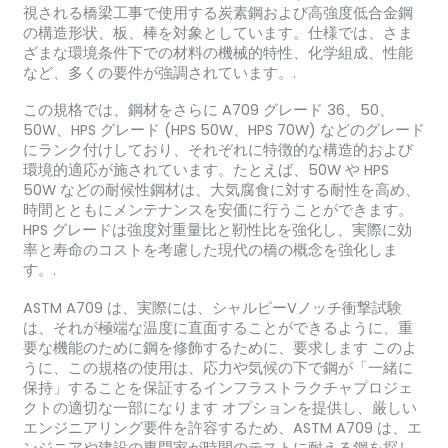
視される橋梁工事で使用する炭素鋼および高強度低合金鋼
の構造形状、板、棒を対象としています。仕様では、さま
ざまな環境条件下での材料の機械的特性、化学組成、性能
など、多くの要件が強調されています。.
この規格では、鋼材をさらに A709 グレード 36、50、
50W、HPS グレード (HPS 50W、HPS 70W) などのグレード
にランク付けしており、それぞれに特徴的な構造的および
環境的適応が施されています。たとえば、50W や HPS
50W などの耐候性鋼材は、大気腐食に対する耐性を高め、
時間とともにメンテナンスを安価に行うことができます。
HPS グレードは強度対重量比と靭性比を強化し、実際に効
率と寿命のコストを考慮した現代の橋の概念を強化しま
す。.
ASTM A709 は、実際には、シャルピーVノッチ衝撃試験
は、それが極端な温度に直面することができるように、重
要な機能のために鋼を修飾するために、要求します このよ
うに、この規格の使用は、応力や気候の下で鋼が「一緒に
保持」することを保証するインフラストラクチャプロジェ
クトの適切な一部になります オプションを提供し、厳しい
エンジニアリング要件を許容するため、ASTM A709 は、エ
ンジニアや建設の専門家が時間のテストに耐える鋼を探し