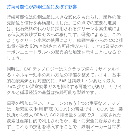
持続可能性が鉄鋼生産に及ぼす影響
持続可能性は鉄鋼生産に大きな変化をもたらし、業界の優
先順位と慣行を再構築しました。この点での重要な進展
は、化石燃料の代わりに採用されるグリーン水素生成によ
る低炭素製鉄プロセスへの移行です。研究によると、この
ようなグリーン水素の使用により、鉄鋼生産からの CO2 排
出量が最大 90% 削減される可能性があり、これは業界のカ
ーボンニュートラルへの驚異的な加速を示すことになるで
しょう。.
同時に、EAF テクノロジーはスクラップ鋼をリサイクルす
るエネルギー効率の高い方法の準備を整えています。基本
的な酸素炉とは対照的に、EAF は鋼鉄 1 トンあたり最大
75% 少ない温室効果ガスを排出する可能性があり、リサイ
クルと循環経済の基盤は持続可能な製鉄です。.
需要の増加に伴い、チェーンのもう 1 つの重要なステップ
は、炭素回収 利用 貯蔵 (CCUS) の普及です。CCUS は、製
鉄所から最大 90% の CO2 排出量を回収でき、回収された
炭素は産業目的で利用されるか、地下に安全に貯蔵されま
す。これらの技術を導入することで、鉄鋼メーカーは世界