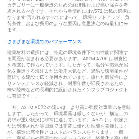
カテゴリーに一般構造のための経済性および高い強さを考
慮されるべきです、それから典型的にはA572 は私の選択に
なります 言われるすべてによって、環境セットアップ、負
荷条件、および費用のような要因は意思決定の時最初に来
ます。.
さまざまな環境でのパフォーマンス
建築材料の選択には、特定の環境条件下での性能に関連す
る問題が含まれる必要があります。 ASTM A709 は耐食性
を考慮して作られています。したがって、塩分や湿気が劣
化を促進する海洋または沿岸大気など、過酷な環境条件が
蔓延する建設で広く使用されています。優れた耐候性によ
りメンテナンスが軽減され、耐用年数が延長されるため、
橋や陸橋などの長期的に設計されたインフラプロジェクト
に有望です。.
一方、ASTM A572 の違いは、より高い強度対重量比を意味
します。したがって、環境暴露は厳しくないが、構造上の
要求が重い状況に非常に適しています。 A572 は、乾燥ま
たは制御された雰囲気では非常に優れた性能を発揮します
が、構造の完全性とコストのバランスをとります。一般
に、商業ビルや重要でないインフラなど、軽量化と高い耐