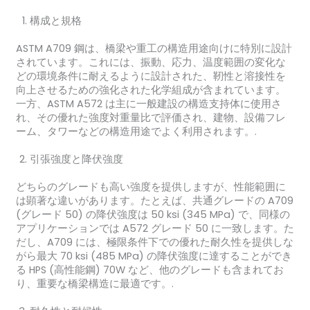
構成と規格
ASTM A709 鋼は、橋梁や重工の構造用途向けに特別に設計
されています。これには、振動、応力、温度範囲の変化な
どの環境条件に耐えるように設計された、靭性と溶接性を
向上させるための強化された化学組成が含まれています。
一方、ASTM A572 は主に一般建設の構造支持体に使用さ
れ、その優れた強度対重量比で評価され、建物、設備フレ
ーム、タワーなどの構造用途でよく利用されます。.
引張強度と降伏強度
どちらのグレードも高い強度を提供しますが、性能範囲に
は顕著な違いがあります。たとえば、共通グレードの A709
(グレード 50) の降伏強度は 50 ksi (345 MPa) で、同様の
アプリケーションでは A572 グレード 50 に一致します。た
だし、A709 には、極限条件下での優れた耐久性を提供しな
がら最大 70 ksi (485 MPa) の降伏強度に達することができ
る HPS (高性能鋼) 70W など、他のグレードも含まれてお
り、重要な橋梁構造に最適です。.