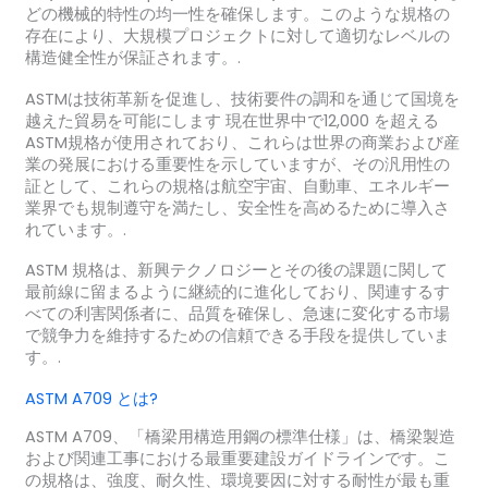
どの機械的特性の均一性を確保します。このような規格の
存在により、大規模プロジェクトに対して適切なレベルの
構造健全性が保証されます。.
ASTMは技術革新を促進し、技術要件の調和を通じて国境を
越えた貿易を可能にします 現在世界中で12,000 を超える
ASTM規格が使用されており、これらは世界の商業および産
業の発展における重要性を示していますが、その汎用性の
証として、これらの規格は航空宇宙、自動車、エネルギー
業界でも規制遵守を満たし、安全性を高めるために導入さ
れています。.
ASTM 規格は、新興テクノロジーとその後の課題に関して
最前線に留まるように継続的に進化しており、関連するす
べての利害関係者に、品質を確保し、急速に変化する市場
で競争力を維持するための信頼できる手段を提供していま
す。.
ASTM A709 とは?
ASTM A709、「橋梁用構造用鋼の標準仕様」は、橋梁製造
および関連工事における最重要建設ガイドラインです。こ
の規格は、強度、耐久性、環境要因に対する耐性が最も重