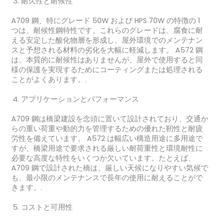
耐久性と耐候性
A709 鋼、特にグレード 50W および HPS 70W の特徴の 1
つは、耐候性鋼特性です。これらのグレードは、腐食に耐
える安定した酸化物層を形成し、屋外環境でのメンテナン
スと予想される材料の劣化を大幅に軽減します。 A572 鋼
は、本質的に耐候性はありませんが、屋外で使用すると同
様の保護を実現するためにコーティングまたは処理される
ことがよくあります。.
アプリケーションとパフォーマンス
A709 鋼は橋梁建設を念頭に置いて設計されており、交通か
らの重い荷重や動的力を管理するための優れた靭性と耐疲
労性を備えています。 A572 は幅広い構造用途に多用途で
すが、橋梁用途で要求される厳しい耐荷重性と環境耐性に
必要な高度な特性をいくつか欠いています。たとえば、
A709 鋼で設計された橋は、厳しい天候になりやすい気候で
も、最小限のメンテナンスで長年の使用に耐えることがで
きます。.
コストと可用性