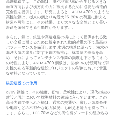
高層構造では、この鋼は、風や地震活動から生じる大きな
垂直方向および横方向の力に抵抗するために必要な構造的
完全性を提供します。研究によると、ASTM A709 のような
高性能鋼は、従来の鋼よりも最大 15-20% の荷重に耐える
構造を可能にし、その結果、より大きな安全性とより長い
寿命を確保できる可能性があります。.
さらに、鋼は、鉄道や高速道路の橋によって提供される激
しい交通に耐えるために規定された動的荷重の下で最高の
パフォーマンスを保証します 水辺の構造に沿って、海水や
海洋大気の腐食に対する鋼の抵抗は、構造物の寿命を高
め、それによってメンテナンス作業の頻度を下げる これら
の特性により、ASTM A709 鋼板は、世界中の持続可能で弾
力性のある革新的な建設プロジェクトの彫刻において貴重
な材料となっています。.
橋梁建設での使用
a709 鋼板は、その強度、靭性、柔軟性により、現代の橋の
建設と設計において標準材料の領域に入っています。この
高張力鋼で作られた橋は、通常の交通や、厳しい気象条件
や地震などの不都合な応力状況にも耐える能力を持ってい
ます。さらに、HPS 70W などの高性能グレードの組み込み