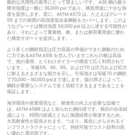
般的な汎用性の基準にとって望ましいです。 A36 鋼の最小
降伏強度は一般に 36,000 psi であり、構造用途に十分な強
度を提供します。逆に、ASTM A572 は、たとえばグレード
50 までの範囲の高強度低合金鋼板をカバーします。このよ
うなグレードは降伏強度 50,000 psi 以上に達する可能性が
あり、それによって重量物、橋、または耐荷重用途に優れ
た構造サポートを提供します。.
より多くの鋼鉄指定は圧力容器の準備ができた鋼板のため
に力であるASTM A516 を含んでいますこれらの板は高温
で、他の適用、とりわけボイラーの構造で広く利用されて
います。 、等級55、60、65、および70 は圧力および応力
に耐えるさまざまな能力を示し、引張強さは等級70 の鋼鉄
で70,000 ~ 90,000 psiまで達します、版の厚さによって、
鋼鉄が重要なシステムで全く信頼できるままであることを
保証します。.
海洋環境や産業環境など、耐食性の向上が必要な設備で
は、ASTM A588 はよく知られた鋼仕様です。独自の合金組
成により、時間の経過とともに保護緑青が発達するため、
大気耐食性が提供されます。つまり、風化にさらされるイ
ンフラストラクチャにとって、持続可能でコスト効率の高
い優れた選択肢です。.