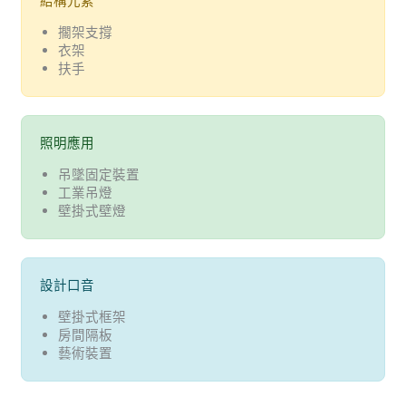
結構元素
擱架支撐
衣架
扶手
照明應用
吊墜固定裝置
工業吊燈
壁掛式壁燈
設計口音
壁掛式框架
房間隔板
藝術裝置