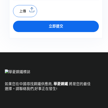
上傳
立即提交
A
l
t
e
r
n
a
如果您在中國尋找鋼鐵供應商,
華菱鋼鐵
將是您的最佳
t
選擇。請聯絡我們,好事正在發生!
i
v
e