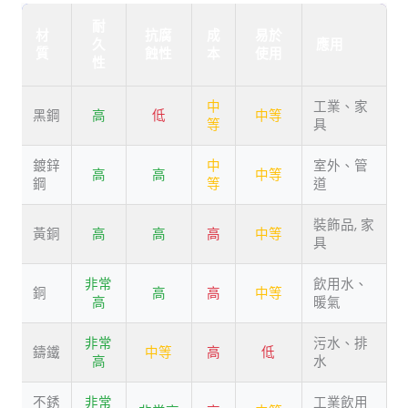
耐
材
抗腐
成
易於
久
應用
質
蝕性
本
使用
性
中
工業、家
黑鋼
高
低
中等
等
具
鍍鋅
中
室外、管
高
高
中等
鋼
等
道
裝飾品, 家
黃銅
高
高
高
中等
具
非常
飲用水、
銅
高
高
中等
高
暖氣
非常
污水、排
鑄鐵
中等
高
低
高
水
不銹
非常
工業飲用