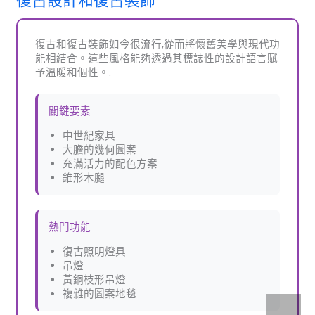
復古設計和復古裝飾
復古和復古裝飾如今很流行,從而將懷舊美學與現代功
能相結合。這些風格能夠透過其標誌性的設計語言賦
予溫暖和個性。.
關鍵要素
中世紀家具
大膽的幾何圖案
充滿活力的配色方案
錐形木腿
熱門功能
復古照明燈具
吊燈
黃銅枝形吊燈
複雜的圖案地毯