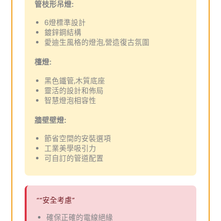
管枝形吊燈:
6燈標準設計
鍍鋅鋼結構
愛迪生風格的燈泡,營造復古氛圍
檯燈:
黑色鐵管,木質底座
靈活的設計和佈局
智慧燈泡相容性
牆壁壁燈:
節省空間的安裝選項
工業美學吸引力
可自訂的管道配置
““安全考慮”
確保正確的電線絕緣