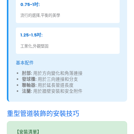
0.75-1吋:
流行的選擇,平衡的美學
1.25-1.5吋:
工業化,外觀堅固
基本配件
肘部:
用於方向變化和角落連接
發球檯:
用於三向連接和分支
聯軸器:
用於延長管道長度
法蘭:
用於牆壁安裝和安全附件
重型管道裝飾的安裝技巧
【安裝清單】