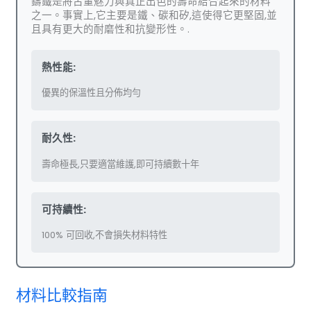
鑄鐵是將古董魅力與真正出色的壽命結合起來的材料
之一。事實上,它主要是鐵、碳和矽,這使得它更堅固,並
且具有更大的耐磨性和抗變形性。.
熱性能:
優異的保溫性且分佈均勻
耐久性:
壽命極長,只要適當維護,即可持續數十年
可持續性:
100% 可回收,不會損失材料特性
材料比較指南