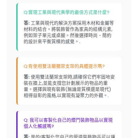
Q:實現工業與現代美學的最佳方式是什麼?
答:
工業與現代的解決方案採用木材和金屬等
材料的結合。將裝飾管作為家具的結構元素,
例如架子單元或桌腿。然後選擇時尚、簡約
的設計來平衡質樸的感覺。.
Q:有使用雙法蘭擱架支架的具體提示嗎?
答:
使用雙法蘭架支架時,請確保它們牢固地安
裝在牆上,並能支撐您計劃展示的物品的重
量。選擇與現有裝飾(無論是質樸還是現代)
相得益彰的風格,以實現有凝聚力的外觀。.
Q: 我可以客製化自己的煙鬥裝飾物品以實現
個人化觸感嗎?
答:
是的!客製化您自己的管道裝飾物品可以讓