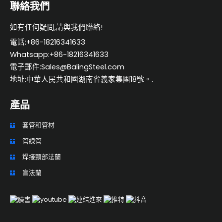
聯絡我們
:
如有任何疑問,請與我們聯絡!
電話:+86-18216341633
Whatsapp:+86-18216341633
電子郵件:Sales@BalingSteel.com
地址:中華人民共和國湖南省義家集團18號。.
產品
套管和管材
管線管
焊接頸部法蘭
盲法蘭