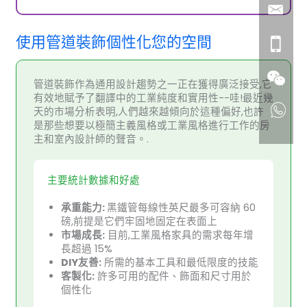
使用管道裝飾個性化您的空間
管道裝飾作為通用設計趨勢之一正在獲得廣泛接受,它
有效地賦予了翻譯中的工業純度和實用性--哇!最近幾
天的市場分析表明,人們越來越傾向於這種偏好,也許
是那些想要以極簡主義風格或工業風格進行工作的房
主和室內設計師的聲音。.
主要統計數據和好處
承重能力:
黑鐵管每線性英尺最多可容納 60
磅,前提是它們牢固地固定在表面上
市場成長:
目前,工業風格家具的需求每年增
長超過 15%
DIY友善:
所需的基本工具和最低限度的技能
客製化:
許多可用的配件、飾面和尺寸用於
個性化