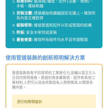
收集材料:
選擇鋼/鐵管、配件(法蘭、彎頭)、
木板、螺絲和錨
安裝法蘭:
透過螺絲和牆錨固定在牆上。確保所
有內容正確對齊
組裝框架:
連接管道和配件以形成堅固的結構
附板:
安全木架完成安裝
最後檢查:
確保所有組件均水平且牢固緊固
使用管道裝飾的創新照明解決方案
管道裝飾具有不同尋常的工業吸引力,並輔以真正引人
注目的照明風格。透過利用金屬管道、配件和其他工
業材料,人們可以自由地製造私人照明燈具,以開發各
種內裝。.
流行的照明設計