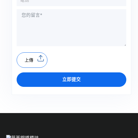
上傳
立即提交
A
l
t
e
r