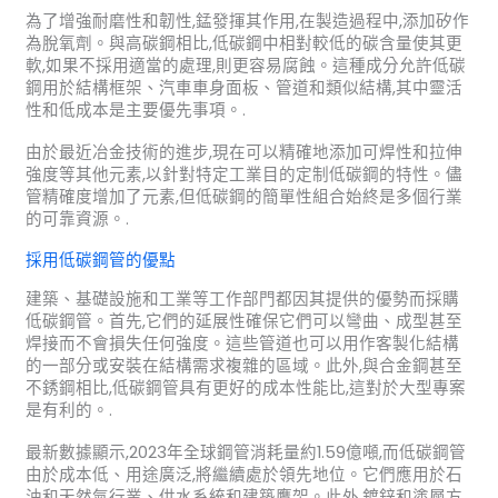
為了增強耐磨性和韌性,錳發揮其作用,在製造過程中,添加矽作
為脫氧劑。與高碳鋼相比,低碳鋼中相對較低的碳含量使其更
軟,如果不採用適當的處理,則更容易腐蝕。這種成分允許低碳
鋼用於結構框架、汽車車身面板、管道和類似結構,其中靈活
性和低成本是主要優先事項。.
由於最近冶金技術的進步,現在可以精確地添加可焊性和拉伸
強度等其他元素,以針對特定工業目的定制低碳鋼的特性。儘
管精確度增加了元素,但低碳鋼的簡單性組合始終是多個行業
的可靠資源。.
採用低碳鋼管的優點
建築、基礎設施和工業等工作部門都因其提供的優勢而採購
低碳鋼管。首先,它們的延展性確保它們可以彎曲、成型甚至
焊接而不會損失任何強度。這些管道也可以用作客製化結構
的一部分或安裝在結構需求複雜的區域。此外,與合金鋼甚至
不銹鋼相比,低碳鋼管具有更好的成本性能比,這對於大型專案
是有利的。.
最新數據顯示,2023年全球鋼管消耗量約1.59億噸,而低碳鋼管
由於成本低、用途廣泛,將繼續處於領先地位。它們應用於石
油和天然氣行業、供水系統和建築鷹架。此外,鍍鋅和塗層方