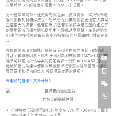
市場將以 6% 的複合年增長率 (CAGR) 成長。.
另一種焊接鋼管不僅更容易製造,而且便宜得多。焊接管是透
過將鋼板軋製和焊接在一起形成的,比無縫鋼管更便宜,尤其是
直徑更大的鋼管。儘管最近,這些管道被認為是低壓的,但它們
的應用領域已擴大到包括配水、圍欄,甚至建築。產業趨勢表
明,由於焊接技術的最新進步,焊接鋼管的品質和耐用性都在提
高。.
在這兩個選項之間進行選擇時,必須考慮壓力限制、耐腐蝕元
件甚至預算等因素。此外,美國材料測試協會 (ASTM) 制定的
標準可以幫助評估專案的特定需求。例如,ASTM A53 提供了
機械和壓力功能中使用的無縫和焊接管道的規範指南。結合
專案要求和提供的信息,將獲得最合適的選項。.
輕鋼管的機械性質是什麼?
輕鋼管的機械性質
拉伸強度:低碳鋼管的拉伸強度在 370 至 700 MPa 之間,能
夠承受很大的應力而不易斷裂。.