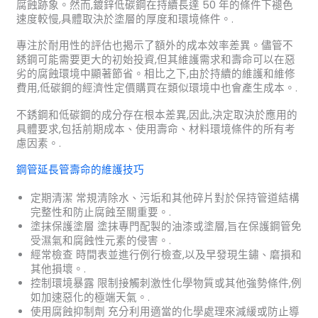
腐蝕跡象。然而,鍍鋅低碳鋼在持續長達 50 年的條件下褪色
速度較慢,具體取決於塗層的厚度和環境條件。.
專注於耐用性的評估也揭示了額外的成本效率差異。儘管不
銹鋼可能需要更大的初始投資,但其維護需求和壽命可以在惡
劣的腐蝕環境中顯著節省。相比之下,由於持續的維護和維修
費用,低碳鋼的經濟性定價購買在類似環境中也會產生成本。.
不銹鋼和低碳鋼的成分存在根本差異,因此,決定取決於應用的
具體要求,包括前期成本、使用壽命、材料環境條件的所有考
慮因素。.
鋼管延長管壽命的維護技巧
定期清潔 常規清除水、污垢和其他碎片對於保持管道結構
完整性和防止腐蝕至關重要。.
塗抹保護塗層 塗抹專門配製的油漆或塗層,旨在保護鋼管免
受濕氣和腐蝕性元素的侵害。.
經常檢查 時間表並進行例行檢查,以及早發現生鏽、磨損和
其他損壞。.
控制環境暴露 限制接觸刺激性化學物質或其他強勢條件,例
如加速惡化的極端天氣。.
使用腐蝕抑制劑 充分利用適當的化學處理來減緩或防止導