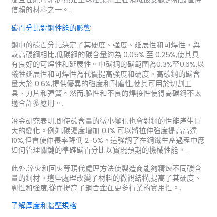
廉且性能可靠,仍然是全球建築和工程領域最受歡迎和最值得
信賴的材料之一。.
碳百分比對鋼性能的影響
鋼中的碳百分比決定了其硬度、強度、延展性和可焊性。與
較高碳鋼相比,低碳鋼的碳含量約為 0.05% 至 0.25%,使其具
有良好的可焊性和延展性。中碳鋼的碳範圍為0.3%至0.6%,以
犧牲延展性和可焊性為代價提高強度和硬度。高碳鋼的碳含
量大於 0.6%,提供優異的強度和耐磨性,使其可用於切割工
具、刀片和彈簧。然而,脆性和不良的焊接性使得高碳鋼不太
適合許多應用。.
冶金研究表明,即使碳含量的微小變化也會對鋼的性能產生巨
大的變化。例如,碳濃度增加 0.1% 可以將拉伸強度提高高達
10%,但會使伸長率降低 2-5%。這強調了在鋼鐵生產過程中應
如何管理關鍵的準確碳百分比以實現預期的機械性能。.
此外,淬火和回火等現代處理方法使製造商能夠精煉不同碳含
量的鋼材。這些處理改變了材料的微觀結構,提高了其硬度、
韌性和強度,從而提高了鋼合金在更多行業的實用性。.
了解厚度和牆壁規格