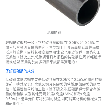
溫和的鋼
輕鋼是碳鋼的一類。它的碳含量較低,在 0.05% 和 0.25% 之
間。該合金因其價格便宜、易於加工且具有高度延展性而廣
泛用於管道。由於其強度和耐用性,它也用於管道、建築和工
業系統。除此之外,低碳鋼管具有很強的抗破損性,可以輕鬆焊
接或成型,因此對於許多項目來說都是實用的。.
了解低碳鋼的成分
低碳鋼或低碳鋼主要是低碳含量在0.05%至0.25%範圍內的鐵
(Fe)。這就是為什麼低碳鋼具有顯著的特徵,例如顯著的延展
性、延展性和易於加工性。除了碳之外,低碳鋼通常還含有微
量的硫和磷,以及其他元素,如錳(高達1.65%)和矽(高達
0.60%)。這些元件有利於鋼的製造,同時提高材料的機械強度
和耐用性。.