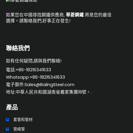
n
a
如果您在中國尋找鋼鐵供應商,
華菱鋼鐵
將是您的最佳
t
選擇。請聯絡我們,好事正在發生!
i
v
e
聯絡我們
:
如有任何疑問,請與我們聯絡!
電話:+86-18216341633
Whatsapp:+86-18216341633
電子郵件:Sales@BalingSteel.com
地址:中華人民共和國湖南省義家集團18號。.
產品
套管和管材
ES
管線管