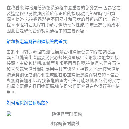
在我看來,焊接是管道製造過程中最重要的部分之一,因為它在
製造過程中提供強度並確保正確的接頭,從而節省時間和資
源。此外,它還透過製造不同尺寸和形狀的管道來簡化工業流
程。電阻和埋弧焊有助於提供所需的性能,而無需高昂的成本,
因此它是現代管道製造過程中的主要內容。.
解釋製造無縫管和焊接管的差異
由於不同製造流程的細化,無縫管和焊接管之間存在顯著差
異。無縫管生產需要將實心鋼坯擠壓成中空形狀以避免焊接
接頭。由於其結構,無縫管非常堅固且耐壓,這使得它們在石油
和天然氣管道等關鍵應用中具有優勢。相較之下,焊接管道是
透過將鋼板或鋼帶軋製成圓柱形並焊接邊緣而製成的。儘管
與無縫管道相比,焊接管道的壓力公差可能較低,但它們的尺寸
和厚度更便宜且用途更廣,這使得它們更容易在各個行業中使
用。.
如何確保鋼管耐腐蝕?
確保鋼管耐腐蝕