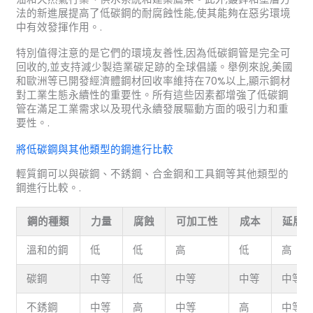
法的新進展提高了低碳鋼的耐腐蝕性能,使其能夠在惡劣環境
中有效發揮作用。.
特別值得注意的是它們的環境友善性,因為低碳鋼管是完全可
回收的,並支持減少製造業碳足跡的全球倡議。舉例來說,美國
和歐洲等已開發經濟體鋼材回收率維持在70%以上,顯示鋼材
對工業生態永續性的重要性。所有這些因素都增強了低碳鋼
管在滿足工業需求以及現代永續發展驅動方面的吸引力和重
要性。.
將低碳鋼與其他類型的鋼進行比較
輕質鋼可以與碳鋼、不銹鋼、合金鋼和工具鋼等其他類型的
鋼進行比較。.
鋼的種類
力量
腐蝕
可加工性
成本
延展
溫和的鋼
低
低
高
低
高
碳鋼
中等
低
中等
中等
中等
不銹鋼
中等
高
中等
高
中等