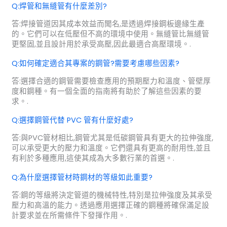
Q:焊管和無縫管有什麼差別?
答:焊接管道因其成本效益而聞名,是透過焊接鋼板邊緣生產
的。它們可以在低壓但不高的環境中使用。無縫管比無縫管
更堅固,並且設計用於承受高壓,因此最適合高壓環境。.
Q:如何確定適合其專案的鋼管?需要考慮哪些因素?
答:選擇合適的鋼管需要檢查應用的預期壓力和溫度、管壁厚
度和鋼種。有一個全面的指南將有助於了解這些因素的要
求。.
Q:選擇鋼管代替 PVC 管有什麼好處?
答:與PVC管材相比,鋼管尤其是低碳鋼管具有更大的拉伸強度,
可以承受更大的壓力和溫度。它們還具有更高的耐用性,並且
有利於多種應用,這使其成為大多數行業的首選。.
Q:為什麼選擇管材時鋼材的等級如此重要?
答:鋼的等級將決定管道的機械特性,特別是拉伸強度及其承受
壓力和高溫的能力。透過應用選擇正確的鋼種將確保滿足設
計要求並在所需條件下發揮作用。.