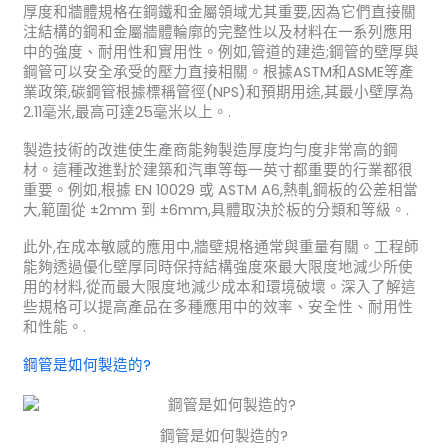
厚度和牆體規格在鋼鐵和金屬領域尤其重要,因為它們直接關
注結構的鋼和金屬牆體輪廓的完整性以及材料在一系列應用
中的強度、耐用性和實用性。例如,管道的建造;鋼管的壁厚與
鋼管可以安全承受的壓力直接相關。根據ASTM和ASME等產
業政策,碳鋼管根據標稱管徑(NPS)和預期用途,其最小壁厚為
2.11毫米,最高可達25毫米以上。.
製造技術的改進使生產商能夠製造厚度均勻度非常高的鋼
材。這種改進對於建築和汽車等每一英寸都重要的行業都很
重要。例如,根據 EN 10029 或 ASTM A6,熱軋鋼板的公差相當
大,範圍從 ±2mm 到 ±6mm,具體取決於板的分類和等級。.
此外,在成本敏感的應用中,牆壁規格通常與重量有關。工程師
能夠透過優化壁厚同時保持結構強度來最大限度地減少所使
用的材料,從而最大限度地減少成本和環境破壞。深入了解這
些規格可以提高產品在多種應用中的效率、安全性、耐用性
和性能。.
鋼管是如何製造的?
鋼管是如何製造的?