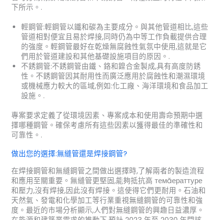
下所示。.
輕鋼管:輕鋼管以鐵和碳為主要成分。與其他管道相比,這些
管道相對便宜且易於焊接,同時仍為中等工作負載提供合理
的強度。輕鋼管最好在乾燥無腐蝕性氣氛中使用,這就是它
們用於管道建設和其他基礎設施項目的原因。.
不銹鋼管:不銹鋼管由鐵、鉻和鎳合金製成,具有高度防銹
性。不銹鋼管因其耐用性而廣泛應用於腐蝕性和潮濕環境
或機械應力較大的區域,例如:化工廠、海洋環境和食品加工
設施。.
專案要求定義了從環境因素、專案成本和使用壽命預期中選
擇哪種鋼管。確保考慮所有這些因素以獲得最佳的準確性和
可靠性。.
做出您的選擇:無縫管還是焊接鋼管?
在焊接鋼管和無縫鋼管之間做出選擇時,了解兩者的製造流程
和應用至關重要。無縫管更堅固,能夠抵抗高 темăераттуре
和壓力,沒有焊接,因此沒有焊接。這使得它們更耐用。石油和
天然氣、發電和化學加工等行業重視無縫鋼管的可靠性和強
度。最近的市場分析顯示,人們對無縫鋼管的興趣日益濃厚。
在能源和建築業需求的推動下,預計 2023 年至 2030 年間該