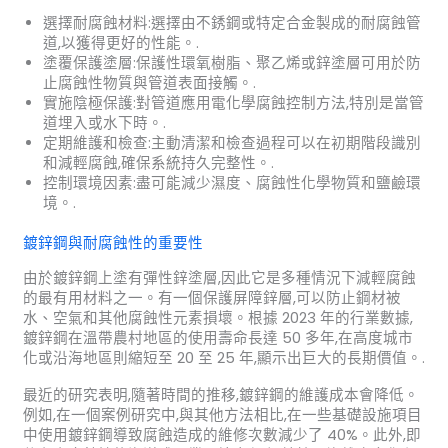
選擇耐腐蝕材料:選擇由不銹鋼或特定合金製成的耐腐蝕管
道,以獲得更好的性能。.
塗覆保護塗層:保護性環氧樹脂、聚乙烯或鋅塗層可用於防
止腐蝕性物質與管道表面接觸。.
實施陰極保護:對管道應用電化學腐蝕控制方法,特別是當管
道埋入或水下時。.
定期維護和檢查:主動清潔和檢查過程可以在初期階段識別
和減輕腐蝕,確保系統持久完整性。.
控制環境因素:盡可能減少濕度、腐蝕性化學物質和鹽鹼環
境。.
鍍鋅鋼與耐腐蝕性的重要性
由於鍍鋅鋼上塗有彈性鋅塗層,因此它是多種情況下減輕腐蝕
的最有用材料之一。有一個保護屏障鋅層,可以防止鋼材被
水、空氣和其他腐蝕性元素損壞。根據 2023 年的行業數據,
鍍鋅鋼在溫帶農村地區的使用壽命長達 50 多年,在高度城市
化或沿海地區則縮短至 20 至 25 年,顯示出巨大的長期價值。.
最近的研究表明,隨著時間的推移,鍍鋅鋼的維護成本會降低。
例如,在一個案例研究中,與其他方法相比,在一些基礎設施項目
中使用鍍鋅鋼導致腐蝕造成的維修次數減少了 40%。此外,即