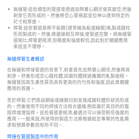
無縫管:這些類型的管道是透過加熱實心鋼坯使其變空,然後
刺穿它而形成的。然後將空心管捲起並拉伸以達到特定的
尺寸和厚度。.
焊管:這些管道是將平板鋼(通常稱為板或線圈)軋製成圓柱
形而製成的。然後,將邊緣相互焊接,使管道完整。與無縫管
道相比,焊管更經濟,但精度和強度較低,因此對於關鍵應用
來說並不理想。.
無縫焊管生產概述
在無縫和焊接管道的背景下,前者首先加熱實心鋼坯,然後將其
刺穿。然後形成空心圓柱體,該圓柱體經過複雜的軋製過程。
無縫管因其生產性質而具有更高的均勻性和強度,因此是關鍵
應用的首選。.
至於焊管,它們是由鋼板或線圈切割並捲成圓柱體形狀而形成
的。然後使用不同的焊接方法熔合邊緣,例如基於其目的的電
阻焊或埋弧焊。這些管道更經濟,最適合可以接受較低強度的
應用。一般來說,所使用的製造方法將根據給定專案的性能需
求和預算參數而有所不同。.
焊接在管道製造中的作用