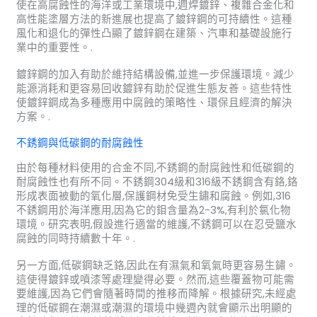
使在高腐蝕性的海洋或工業環境中,週焊鍍鋅、複雜合金化和
高性能塗層方法的新進展也提高了鍍鋅鋼的可持續性。這種
風化和退化的彈性凸顯了鍍鋅鋼在建築、汽車和基礎設施行
業中的重要性。.
鍍鋅鋼的加入有助於維持結構設備,並進一步保護環境。減少
能源消耗和更容易回收鍍鋅有助於促進生態友善。這些特性
使鍍鋅鋼成為多種應用中腐蝕的策略性、環保且經濟的解決
方案。.
不銹鋼與低碳鋼的耐腐蝕性
由於每種材料使用的合金不同,不銹鋼的耐腐蝕性和低碳鋼的
耐腐蝕性也有所不同。不銹鋼304級和316級不銹鋼含有鉻,鉻
形成表面被動的氧化層,保護鋼材免受生鏽和腐蝕。例如,316
不銹鋼用於海洋應用,因為它的鉬含量為2-3%,有利於氯化物
環境。研究表明,假設進行適當的維護,不銹鋼可以在忍受鹽水
腐蝕的同時持續數十年。.
另一方面,低碳鋼缺乏鉻,因此在有濕氣和氧氣時更容易生鏽。
這使得鍍鋅或噴漆等處理變得必要。然而,這些覆蓋物可能需
要維護,因為它們會隨著時間的推移而降解。根據研究,未經處
理的低碳鋼在潮濕或潮濕的環境中幾週內就會顯示出明顯的