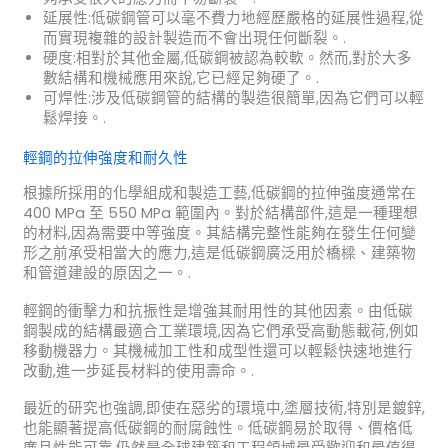
延展性:低碳鋼管可以毫不費力地經歷嚴格的延展性過程,從
而實現複雜的設計製造而不會出現任何斷裂。.
硬度:相對於其他金屬,低碳鋼被認為較軟。然而,對於大多
數結構和機械應用來說,它已經足夠硬了。.
可焊性:涉及低碳鋼管的結構的製造很簡單,因為它們可以輕
鬆焊接。.
輕鋼的拉伸強度和耐久性
根據所採用的化學組成和製造工藝,低碳鋼的拉伸強度通常在
400 MPa 至 550 MPa 範圍內。對於結構部件,這是一種理想
的材料,因為需要中等強度。其結構完整性能夠在發生任何變
形之前承受相當大的應力,這是低碳鋼廣泛用於橋樑、建築物
和管道建設的原因之一。.
輕鋼的衝擊力和抗振性是增強其耐用性的其他因素。由低碳
鋼製成的結構最適合工業環境,因為它們承受高動態載荷,例如
移動機器力。其機械加工性和成型性還可以輕鬆快速地進行
改動,進一步延長材料的使用壽命。.
最近的研究也強調,即使在惡劣的環境中,塗層技術,特別是鍍鋅,
也能顯著提高低碳鋼的耐腐蝕性。低碳鋼易於取得、價格低