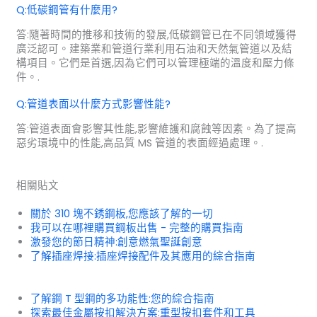
Q:低碳鋼管有什麼用?
答:隨著時間的推移和技術的發展,低碳鋼管已在不同領域獲得
廣泛認可。建築業和管道行業利用石油和天然氣管道以及結
構項目。它們是首選,因為它們可以管理極端的溫度和壓力條
件。.
Q:管道表面以什麼方式影響性能?
答:管道表面會影響其性能,影響維護和腐蝕等因素。為了提高
惡劣環境中的性能,高品質 MS 管道的表面經過處理。.
相關貼文
關於 310 塊不銹鋼板,您應該了解的一切
我可以在哪裡購買鋼板出售 - 完整的購買指南
激發您的節日精神:創意燃氣聖誕創意
了解插座焊接:插座焊接配件及其應用的綜合指南
了解鋼 T 型鋼的多功能性:您的綜合指南
探索最佳金屬按扣解決方案:重型按扣套件和工具