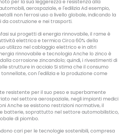
n noto per la sua leggerezza e resistenza alla
utomobili, aerospaziale, e l'edilizia Ad esempio,
metalli non ferrosi uso a livello globale, indicando la
 da costruzione e nei trasporti.
i sui progetti di energia rinnovabile, il rame è
tività elettrica e termica Circa 60% della
utilizzo nel cablaggio elettrico e in altri
energia rinnovabile e tecnologia Anche lo zinco è
alla corrosione zincandolo; quindi, i rivestimenti di
le strutture in acciaio Si stima che il consumo
di tonnellate, con l'edilizia e la produzione come
ente resistente per il suo peso e superbamente
iato nel settore aerospaziale, negli impianti medici
ni Anche se esistono restrizioni normative, il
e batterie, soprattutto nel settore automobilistico,
obale di piombo.
rendono cari per le tecnologie sostenibili, compresa