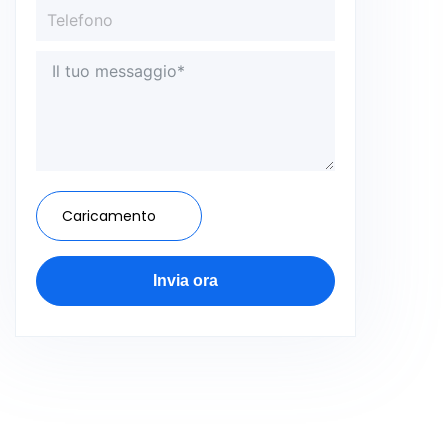
Caricamento
Invia ora
A
l
t
e