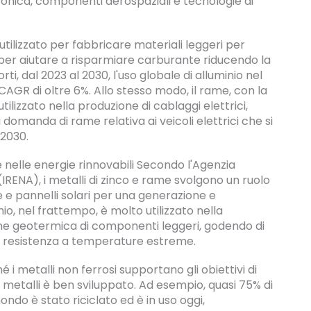
ronica, componenti aerospaziali e tecnologie di
utilizzato per fabbricare materiali leggeri per
 per aiutare a risparmiare carburante riducendo la
i, dal 2023 al 2030, l'uso globale di alluminio nel
AGR di oltre 6%. Allo stesso modo, il rame, con la
lizzato nella produzione di cablaggi elettrici,
 domanda di rame relativa ai veicoli elettrici che si
 2030.
 è nelle energie rinnovabili Secondo l'Agenzia
(IRENA), i metalli di zinco e rame svolgono un ruolo
e e pannelli solari per una generazione e
nio, nel frattempo, è molto utilizzato nella
ne geotermica di componenti leggeri, godendo di
e resistenza a temperature estreme.
hé i metalli non ferrosi supportano gli obiettivi di
esti metalli è ben sviluppato. Ad esempio, quasi 75% di
mondo è stato riciclato ed è in uso oggi,