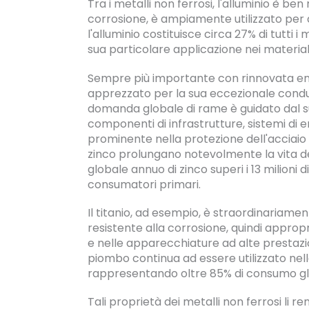
Tra i metalli non ferrosi, l'alluminio è be
corrosione, è ampiamente utilizzato per a
l'alluminio costituisce circa 27% di tutti i 
sua particolare applicazione nei materiali
Sempre più importante con rinnovata enfas
apprezzato per la sua eccezionale condut
domanda globale di rame è guidato dal suo 
componenti di infrastrutture, sistemi di 
prominente nella protezione dell'acciaio d
zinco prolungano notevolmente la vita del
globale annuo di zinco superi i 13 milioni 
consumatori primari.
Il titanio, ad esempio, è straordinariam
resistente alla corrosione, quindi appropr
e nelle apparecchiature ad alte prestazio
piombo continua ad essere utilizzato nell
rappresentando oltre 85% di consumo gl
Tali proprietà dei metalli non ferrosi li 