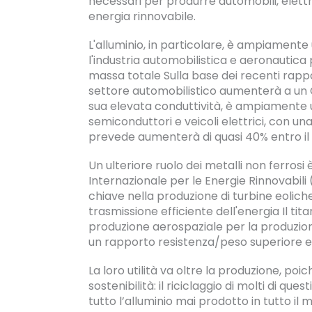
necessari per produrre automobili, elett
energia rinnovabile.
L'alluminio, in particolare, è ampiamente 
l'industria automobilistica e aeronautica
massa totale Sulla base dei recenti rapport
settore automobilistico aumenterà a un C
sua elevata conduttività, è ampiamente uti
semiconduttori e veicoli elettrici, con una
prevede aumenterà di quasi 40% entro il
Un ulteriore ruolo dei metalli non ferrosi
Internazionale per le Energie Rinnovabili 
chiave nella produzione di turbine eolich
trasmissione efficiente dell'energia Il tita
produzione aerospaziale per la produzio
un rapporto resistenza/peso superiore 
La loro utilità va oltre la produzione, poic
sostenibilità: il riciclaggio di molti di qu
tutto l’alluminio mai prodotto in tutto il 