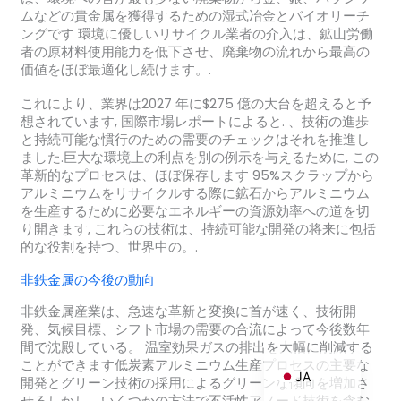
ムなどの貴金属を獲得するための湿式冶金とバイオリーチ
ングです 環境に優しいリサイクル業者の介入は、鉱山労働
者の原材料使用能力を低下させ、廃棄物の流れから最高の
価値をほぼ最適化し続けます。.
ZH_TW
これにより、業界は2027 年に$275 億の大台を超えると予
ES
想されています, 国際市場レポートによると. 、技術の進歩
と持続可能な慣行のための需要のチェックはそれを推進し
RU
ました.巨大な環境上の利点を別の例示を与えるために, この
PT
革新的なプロセスは、ほぼ保存します 95%スクラップから
アルミニウムをリサイクルする際に鉱石からアルミニウム
KO
を生産するために必要なエネルギーの資源効率への道を切
り開きます, これらの技術は、持続可能な開発の将来に包括
IT
的な役割を持つ、世界中の。.
FR
非鉄金属の今後の動向
NL
非鉄金属産業は、急速な革新と変換に首が速く、技術開
DE
発、気候目標、シフト市場の需要の合流によって今後数年
間で沈殿している。 温室効果ガスの排出を大幅に削減する
EN
ことができます低炭素アルミニウム生産プロセスの主要な
JA
開発とグリーン技術の採用によるグリーンな傾向を増加さ