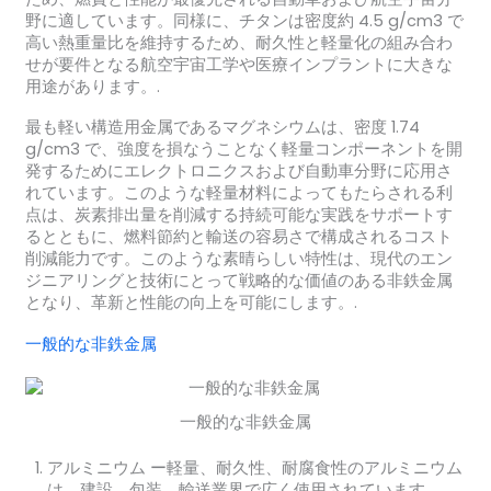
野に適しています。同様に、チタンは密度約 4.5 g/cm3 で
高い熱重量比を維持するため、耐久性と軽量化の組み合わ
せが要件となる航空宇宙工学や医療インプラントに大きな
用途があります。.
最も軽い構造用金属であるマグネシウムは、密度 1.74
g/cm3 で、強度を損なうことなく軽量コンポーネントを開
発するためにエレクトロニクスおよび自動車分野に応用さ
れています。このような軽量材料によってもたらされる利
点は、炭素排出量を削減する持続可能な実践をサポートす
るとともに、燃料節約と輸送の容易さで構成されるコスト
削減能力です。このような素晴らしい特性は、現代のエン
ジニアリングと技術にとって戦略的な価値のある非鉄金属
となり、革新と性能の向上を可能にします。.
一般的な非鉄金属
一般的な非鉄金属
アルミニウム
ー軽量、耐久性、耐腐食性のアルミニウム
は、建設、包装、輸送業界で広く使用されています。.