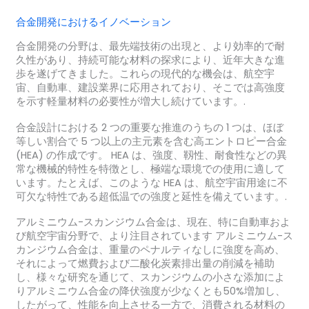
合金開発におけるイノベーション
合金開発の分野は、最先端技術の出現と、より効率的で耐
久性があり、持続可能な材料の探求により、近年大きな進
歩を遂げてきました。これらの現代的な機会は、航空宇
宙、自動車、建設業界に応用されており、そこでは高強度
を示す軽量材料の必要性が増大し続けています。.
合金設計における 2 つの重要な推進のうちの 1 つは、ほぼ
等しい割合で 5 つ以上の主元素を含む高エントロピー合金
(HEA) の作成です。 HEA は、強度、靱性、耐食性などの異
常な機械的特性を特徴とし、極端な環境での使用に適して
います。たとえば、このような HEA は、航空宇宙用途に不
可欠な特性である超低温での強度と延性を備えています。.
アルミニウム-スカンジウム合金は、現在、特に自動車およ
び航空宇宙分野で、より注目されています アルミニウム-ス
カンジウム合金は、重量のペナルティなしに強度を高め、
それによって燃費および二酸化炭素排出量の削減を補助
し、様々な研究を通じて、スカンジウムの小さな添加によ
りアルミニウム合金の降伏強度が少なくとも50%増加し、
したがって、性能を向上させる一方で、消費される材料の