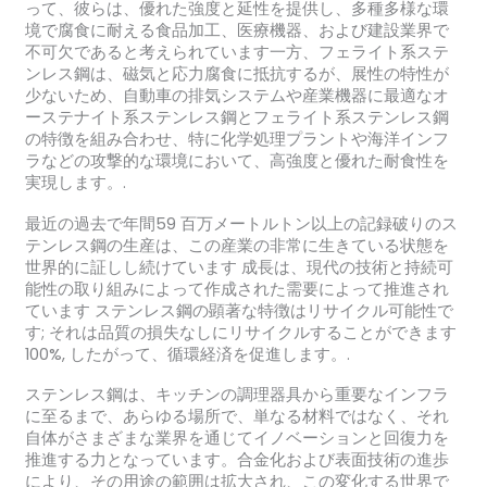
って、彼らは、優れた強度と延性を提供し、多種多様な環
境で腐食に耐える食品加工、医療機器、および建設業界で
不可欠であると考えられています一方、フェライト系ステ
ンレス鋼は、磁気と応力腐食に抵抗するが、展性の特性が
少ないため、自動車の排気システムや産業機器に最適なオ
ーステナイト系ステンレス鋼とフェライト系ステンレス鋼
の特徴を組み合わせ、特に化学処理プラントや海洋インフ
ラなどの攻撃的な環境において、高強度と優れた耐食性を
実現します。.
最近の過去で年間59 百万メートルトン以上の記録破りのス
テンレス鋼の生産は、この産業の非常に生きている状態を
世界的に証しし続けています 成長は、現代の技術と持続可
能性の取り組みによって作成された需要によって推進され
ています ステンレス鋼の顕著な特徴はリサイクル可能性で
す; それは品質の損失なしにリサイクルすることができます
100%, したがって、循環経済を促進します。.
ステンレス鋼は、キッチンの調理器具から重要なインフラ
に至るまで、あらゆる場所で、単なる材料ではなく、それ
自体がさまざまな業界を通じてイノベーションと回復力を
推進する力となっています。合金化および表面技術の進歩
により、その用途の範囲は拡大され、この変化する世界で