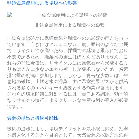
非鉄金属使用による環境への影響
非鉄金属使用による環境への影響
非鉄金属は確かに保護効果と環境への悪影響の両方を持っ
ています上向きにはアルミニウム、銅、亜鉛のような金属
でリサイクル性が高いため、採掘での継続は限られており
不要であるため、廃棄物の発生はほとんどありません。こ
れらの非鉄金属は、リサイクルには原鉱石から形成するよ
りもはるかに少ないエネルギーしか要求しないため、炭素
排出量の削減に参加します。しかし、有害な少数には、生
息地の破壊、土壌と水の汚染、主に温室効果ガスから供給
される多くのエネルギーを必要とする作業が含まれます。
これらの環境問題に対処するには、責任ある調達、効率的
なリサイクル慣行、よりクリーンな生産技術の導入が必要
です。.
資源の抽出と持続可能性
技術の進歩により、環境デメリットを最小限に抑え、効率
を最大化することを目的として、天然資源の採掘方法の再