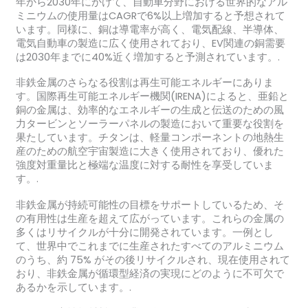
年から2030年にかけて、自動車分野における世界的なアル
ミニウムの使用量はCAGRで6%以上増加すると予想されて
います。同様に、銅は導電率が高く、電気配線、半導体、
電気自動車の製造に広く使用されており、EV関連の銅需要
は2030年までに40%近く増加すると予測されています。.
非鉄金属のさらなる役割は再生可能エネルギーにありま
す。国際再生可能エネルギー機関(IRENA)によると、亜鉛と
銅の金属は、効率的なエネルギーの生成と伝送のための風
力タービンとソーラーパネルの製造において重要な役割を
果たしています。チタンは、軽量コンポーネントの地熱生
産のための航空宇宙製造に大きく使用されており、優れた
強度対重量比と極端な温度に対する耐性を享受していま
す。.
非鉄金属が持続可能性の目標をサポートしているため、そ
の有用性は生産を超えて広がっています。これらの金属の
多くはリサイクルが十分に開発されています。一例とし
て、世界中でこれまでに生産されたすべてのアルミニウム
のうち、約 75% がその後リサイクルされ、現在使用されて
おり、非鉄金属が循環型経済の実現にどのように不可欠で
あるかを示しています。.