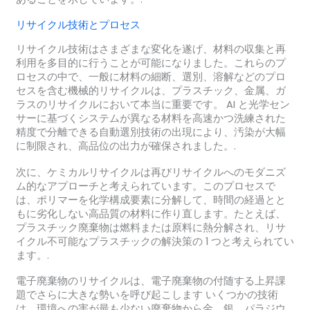
リサイクル技術とプロセス
リサイクル技術はさまざまな変化を遂げ、材料の収集と再
利用を多目的に行うことが可能になりました。これらのプ
ロセスの中で、一般に材料の細断、選別、溶解などのプロ
セスを含む機械的リサイクルは、プラスチック、金属、ガ
ラスのリサイクルにおいて本当に重要です。 AI と光学セン
サーに基づくシステムが異なる材料を高速かつ洗練された
精度で分離できる自動選別技術の出現により、汚染が大幅
に制限され、高品位の出力が確保されました。.
次に、ケミカルリサイクルは再びリサイクルへのモダニズ
ム的なアプローチと考えられています。このプロセスで
は、ポリマーを化学構成要素に分解して、時間の経過とと
もに劣化しない高品質の材料に作り直します。たとえば、
プラスチック廃棄物は燃料または原料に熱分解され、リサ
イクル不可能なプラスチックの解決策の 1 つと考えられてい
ます。.
電子廃棄物のリサイクルは、電子廃棄物の付随する上昇課
題でさらに大きな勢いを呼び起こします いくつかの技術
は、環境への害が最も少ない廃棄物から金、銀、パラジウ