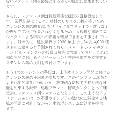
ないステンレス鋼を必要とする多くの建設に使用されてい
ます。.
さらに、ステンレス鋼は持続可能な建設を直接促進しま
す。 業界記録によると、材料のリサイクル性が高いため、
ステンレス鋼の約 88% をリサイクルできる 1 つ - 建設ゴミ
が埋め立て地に投棄されなくなるため、大規模な建設プロ
ジェクトによる環境への影響を軽減できると主張されてい
ます。対照的に、建設業界は 2030 年までに 14 兆 4,000 億
米ドルに達すると予測されており、スマート シティやグリ
ーン ビルディングへの投資は着実に増加しており、これは
都市開発におけるイノベーションと持続可能性を支援する
ステンレス鋼の役割を裏付けています。.
もう 1 つのトレンドの手段は、上下水インフラ開発における
ステンレス鋼の使用量の増加です。このインフラは環境に
よる化学的腐食に強いため、攻撃的な環境での長期的な性
能を約束する配管、処理プラント、貯蔵タンクにとって理
想的なステンレス鋼システムとなります。このようなアプ
リケーションは、水不足やインフラの近代化に関連する地
域の問題に対処しながら、水管理システムに効率を提供し
ます。.