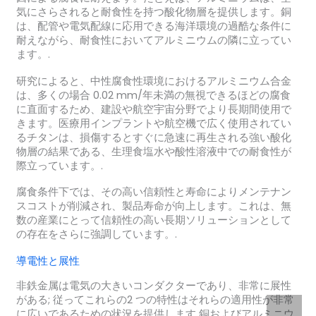
気にさらされると耐食性を持つ酸化物層を提供します。銅
は、配管や電気配線に応用できる海洋環境の過酷な条件に
耐えながら、耐食性においてアルミニウムの隣に立ってい
ます。.
研究によると、中性腐食性環境におけるアルミニウム合金
は、多くの場合 0.02 mm/年未満の無視できるほどの腐食
に直面するため、建設や航空宇宙分野でより長期間使用で
きます。医療用インプラントや航空機で広く使用されてい
るチタンは、損傷するとすぐに急速に再生される強い酸化
物層の結果である、生理食塩水や酸性溶液中での耐食性が
際立っています。.
腐食条件下では、その高い信頼性と寿命によりメンテナン
スコストが削減され、製品寿命が向上します。これは、無
数の産業にとって信頼性の高い長期ソリューションとして
の存在をさらに強調しています。.
導電性と展性
非鉄金属は電気の大きいコンダクターであり、非常に展性
がある; 従ってこれらの2 つの特性はそれらの適用性が非常
に広いであるための状況を提供します 銅およびアルミニウ