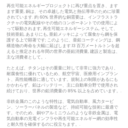
再生可能エネルギープロジェクトに再び重点を置き、ます
ます重要, 銅は、その卓越した電気と熱伝導率のために珍重
されています. 約 60% 世界的な銅需要は、インフラストラ
クチャの電気配線やその他のコンポーネントでの使用によ
って駆動されます, 再生可能エネルギーシステム, そして、
技術亜鉛, あまりにも, 亜鉛メッキによって腐食から鋼を保
護する上で顕著です; このように、亜鉛コーティングは、鋼
構造物の寿命を大幅に延ばします.13 百万メートルトンを超
えると推定される年間の世界の亜鉛消費量, 建設と製造は、
主な消費者として。.
たとえば、チタンはその重量に対して非常に強力であり、
耐腐食性に優れているため、航空宇宙、医療用インプラン
ト、高性能機器に適しています。規制上の制限があるにも
かかわらず、鉛はバッテリー、主に自動車分野で使用され
続けており、世界の鉛消費量の 85% 以上を占めています。.
非鉄金属のこのような特性は、電気自動車、風力タービ
ン、ソーラーパネルの製造など、持続可能な技術に最適で
す。そのため、銅やアルミニウムのような非鉄金属は、電
気自動車の充電インフラや再生可能エネルギー網の効率性
と耐久性を確保するのに役立ちます。.