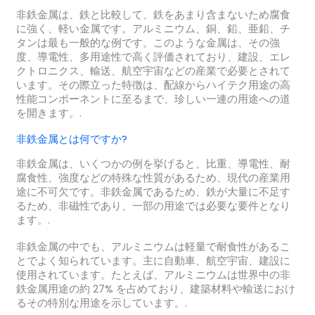
非鉄金属は、鉄と比較して、鉄をあまり含まないため腐食
に強く、軽い金属です。アルミニウム、銅、鉛、亜鉛、チ
タンは最も一般的な例です。このような金属は、その強
度、導電性、多用途性で高く評価されており、建設、エレ
クトロニクス、輸送、航空宇宙などの産業で必要とされて
います。その際立った特徴は、配線からハイテク用途の高
性能コンポーネントに至るまで、珍しい一連の用途への道
を開きます。.
非鉄金属とは何ですか?
非鉄金属は、いくつかの例を挙げると、比重、導電性、耐
腐食性、強度などの特殊な性質があるため、現代の産業用
途に不可欠です。非鉄金属であるため、鉄が大量に不足す
るため、非磁性であり、一部の用途では必要な要件となり
ます。.
非鉄金属の中でも、アルミニウムは軽量で耐食性があるこ
とでよく知られています。主に自動車、航空宇宙、建設に
使用されています。たとえば、アルミニウムは世界中の非
鉄金属用途の約 27% を占めており、建築材料や輸送におけ
るその特別な用途を示しています。.