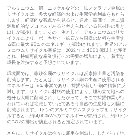
アルミニウム、銅、ニッケルなどの非鉄スクラップ金属の
リサイクルは、多大な経済的および生態学的利益をもたら
します。経済的な観点から見ると、通常、高価で非常に資
源集約的なプロセスであると考えられている原材料の引き
出しが減少します。その一例として、アルミニウムのリサ
イクルにより、ボーキサイト鉱石から同様の材料を生産す
る際に最大 95% のエネルギーが節約されます。世界のアル
ミニウムリサイクル産業は、2022 年に $550 億以上と評価
され、持続可能な産業慣行への需要の増加により、着実な
成長を維持すると予想されています。.
環境面では、非鉄金属のリサイクルは炭素排出量と汚染を
削減します。たとえば、リサイクル銅の生産に使用される
エネルギーは 15% 未満であり、採掘や新しい銅の精製に反
対します。リサイクル材料の使用により、埋め立て地への
処分も大幅に削減され、したがって、そこで採掘作業が行
われていれば絶滅していたであろう自然の生息地も大幅に
削減されます。 1トンのアルミニウムスクラップをリサイク
ルすると、約14,000kWhのエネルギーが節約され、約10トン
のCO2の排出が防止されると推定されています。.
さらに、リサイクルは徐々に雇用を創出し、したがって地