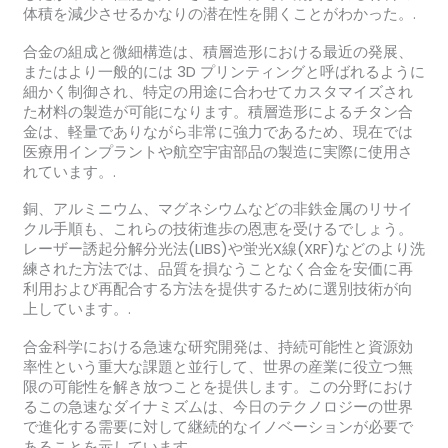
体積を減少させるかなりの潜在性を開くことがわかった。.
合金の組成と微細構造は、積層造形における最近の発展、
またはより一般的には 3D プリンティングと呼ばれるように
細かく制御され、特定の用途に合わせてカスタマイズされ
た材料の製造が可能になります。積層造形によるチタン合
金は、軽量でありながら非常に強力であるため、現在では
医療用インプラントや航空宇宙部品の製造に実際に使用さ
れています。.
銅、アルミニウム、マグネシウムなどの非鉄金属のリサイ
クル手順も、これらの技術進歩の恩恵を受けるでしょう。
レーザー誘起分解分光法(LIBS)や蛍光X線(XRF)などのより洗
練された方法では、品質を損なうことなく合金を安価に再
利用および再配合する方法を提供するために選別技術が向
上しています。.
合金科学における急速な研究開発は、持続可能性と資源効
率性という重大な課題と並行して、世界の産業に役立つ無
限の可能性を解き放つことを提供します。この分野におけ
るこの急速なダイナミズムは、今日のテクノロジーの世界
で進化する需要に対して継続的なイノベーションが必要で
あることを示しています。.