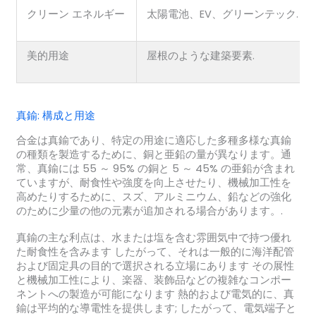
クリーン エネルギー
太陽電池、EV、グリーンテック.
美的用途
屋根のような建築要素.
真鍮: 構成と用途
合金は真鍮であり、特定の用途に適応した多種多様な真鍮
の種類を製造するために、銅と亜鉛の量が異なります。通
常、真鍮には 55 ～ 95% の銅と 5 ～ 45% の亜鉛が含まれ
ていますが、耐食性や強度を向上させたり、機械加工性を
高めたりするために、スズ、アルミニウム、鉛などの強化
のために少量の他の元素が追加される場合があります。.
真鍮の主な利点は、水または塩を含む雰囲気中で持つ優れ
た耐食性を含みます したがって、それは一般的に海洋配管
および固定具の目的で選択される立場にあります その展性
と機械加工性により、楽器、装飾品などの複雑なコンポー
ネントへの製造が可能になります 熱的および電気的に、真
鍮は平均的な導電性を提供します; したがって、電気端子と