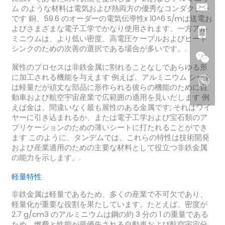
ム のような材料は電気および熱両方の優秀なコンダクター
です 銅、59.6 のオーダーの電気伝導性x 10^6 S/mは送電お
よびさまざまな電子工学でかなり使用されます、一方アル
ミニウムは、より低い密度、高電圧ケーブルおよびヒート
シンクのための次善の選択である場合が多いです。.
展性のプロセスは非鉄金属に割れることなしであらゆる形
に加工される機能を与えます 例えば、アルミニウム シート
は軽量だが頑丈な部品に形作られる彼らの機能のために自
動車および航空宇宙産業で広範囲の適用を見いだします 例
えば金は、間違いなく最も展性のある金属です; それはワイ
ヤーに引き込まれるか、または電子工学および宝石類のア
プリケーションのための薄いシートに打たれることができ
ます このように、タンデムでは、これらの特性は技術開発
および産業適用のための主要な材料として役立つ非鉄金属
の能力を示します。.
軽量特性
非鉄金属は軽量であるため、多くの産業で不可欠であり、
軽量化が重要な役割を果たしています。たとえば、密度が
2.7 g/cm3 のアルミニウムは鋼の約 3 分の 1 の重量である
ため、燃費と性能が最優先される自動車および航空宇宙分