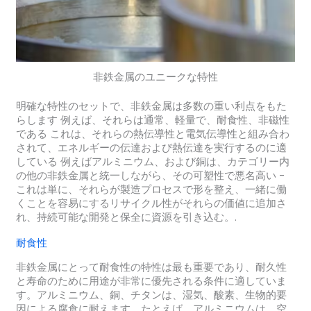
非鉄金属のユニークな特性
明確な特性のセットで、非鉄金属は多数の重い利点をもた
らします 例えば、それらは通常、軽量で、耐食性、非磁性
である これは、それらの熱伝導性と電気伝導性と組み合わ
されて、エネルギーの伝達および熱伝達を実行するのに適
している 例えばアルミニウム、および銅は、カテゴリー内
の他の非鉄金属と統一しながら、その可塑性で悪名高い -
これは単に、それらが製造プロセスで形を整え、一緒に働
くことを容易にするリサイクル性がそれらの価値に追加さ
れ、持続可能な開発と保全に資源を引き込む。.
耐食性
非鉄金属にとって耐食性の特性は最も重要であり、耐久性
と寿命のために用途が非常に優先される条件に適していま
す。アルミニウム、銅、チタンは、湿気、酸素、生物的要
因による腐食に耐えます。たとえば、アルミニウムは、空