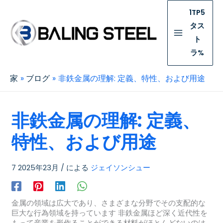
1TP5
タス
ト
ラ%
家
ブログ
非鉄金属の理解: 定義、特性、および用途
非鉄金属の理解: 定義、
特性、および用途
7 2025年23月
/ による
ジェイソンシュー
金属の領域は広大であり、さまざまな分野でその支配的な
巨大な行為領域を持っています 非鉄金属ほど深く近代性を