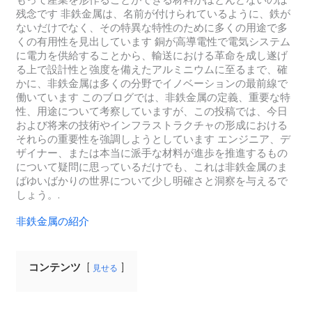
もって産業を形作ることができる材料がほとんどないのは
残念です 非鉄金属は、名前が付けられているように、鉄が
ないだけでなく、その特異な特性のために多くの用途で多
くの有用性を見出しています 銅が高導電性で電気システム
に電力を供給することから、輸送における革命を成し遂げ
る上で設計性と強度を備えたアルミニウムに至るまで、確
かに、非鉄金属は多くの分野でイノベーションの最前線で
働いています このブログでは、非鉄金属の定義、重要な特
性、用途について考察していますが、この投稿では、今日
および将来の技術やインフラストラクチャの形成における
それらの重要性を強調しようとしています エンジニア、デ
ザイナー、または本当に派手な材料が進歩を推進するもの
について疑問に思っているだけでも、これは非鉄金属のま
ばゆいばかりの世界について少し明確さと洞察を与えるで
しょう。.
非鉄金属の紹介
コンテンツ
見せる