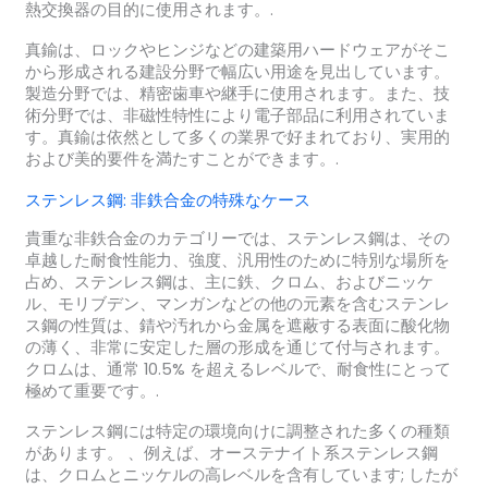
熱交換器の目的に使用されます。.
真鍮は、ロックやヒンジなどの建築用ハードウェアがそこ
から形成される建設分野で幅広い用途を見出しています。
製造分野では、精密歯車や継手に使用されます。また、技
術分野では、非磁性特性により電子部品に利用されていま
す。真鍮は依然として多くの業界で好まれており、実用的
および美的要件を満たすことができます。.
ステンレス鋼: 非鉄合金の特殊なケース
貴重な非鉄合金のカテゴリーでは、ステンレス鋼は、その
卓越した耐食性能力、強度、汎用性のために特別な場所を
占め、ステンレス鋼は、主に鉄、クロム、およびニッケ
ル、モリブデン、マンガンなどの他の元素を含むステンレ
ス鋼の性質は、錆や汚れから金属を遮蔽する表面に酸化物
の薄く、非常に安定した層の形成を通じて付与されます。
クロムは、通常 10.5% を超えるレベルで、耐食性にとって
極めて重要です。.
ステンレス鋼には特定の環境向けに調整された多くの種類
があります。 、例えば、オーステナイト系ステンレス鋼
は、クロムとニッケルの高レベルを含有しています; したが