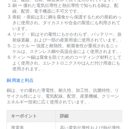
銅
ー 優れた電気伝導性と熱伝導性で知られる銅は、配
線、配管、電子機器に不可欠です。.
亜鉛
・亜鉛は主に鋼を腐食から保護するための亜鉛めっ
きに使用され、ダイカストや合金の製造にも利用されて
います。.
リード
・鉛はその毒性にもかかわらず、バッテリー、放
射線遮蔽、および一部の産業用途に使用されています。.
ニッケル
ー 強度と耐熱性、耐腐食性が重視されるニッ
ケルは、ステンレス鋼や高温合金によく使用されます。.
ティン
〜錫は腐食を防ぐためのコーティング材料として
よく使用され、エレクトロニクスやはんだ付け用途にも
使用されます。.
銅:用途と利点
銅は、その優れた導電性、耐久性、加工性、抗菌特性、リ
サイクル性により、電気配線、配管、産業機械、クリーン
エネルギー技術に広く使用されています。.
キーポイント
詳細
導電率
高い電気伝導性および熱伝導性.