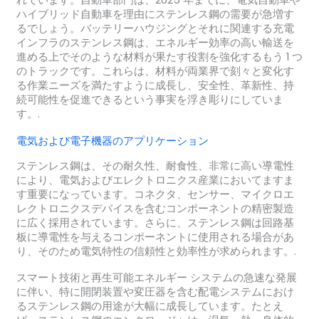
れています。自動車部門は、2025 年までに、電気自動車や
ハイブリッド自動車を理由にステンレス鋼の需要が急増す
るでしょう。バッテリーハウジングとそれに関連する充電
インフラのステンレス鋼は、エネルギー効率の高い輸送を
進める上でそのような材料が果たす役割を強化するもう 1 つ
のトラックです。これらは、材料が両業界で刻々と変化す
る作業ニーズを満たすように成長し、安全性、革新性、持
続可能性を促進できるという事実を浮き彫りにしていま
す。.
電気および電子機器のアプリケーション
ステンレス鋼は、その耐久性、耐食性、非常に高い導電性
により、電気およびエレクトロニクス産業においてますま
す重要になっています。コネクタ、センサー、マイクロエ
レクトロニクスデバイスを含むコンポーネントの精密製造
に広く採用されています。さらに、ステンレス鋼は回路基
板に導電性を与えるコンポーネントに使用される場合があ
り、そのため電気特性の信頼性と効率性が求められます。.
スマート技術と再生可能エネルギー システムの急速な発展
に伴い、特に開閉装置や変圧器を含む配電システムにおけ
るステンレス鋼の用途が大幅に成長しています。たとえ