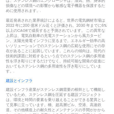
ば、ステンレス鋼のエンクロージャは、湿気、熱、身体的
損傷などの環境への影響から敏感な電子機器を保護するた
めに使用されます。.
最近発表された業界統計によると、世界の電気鋼材市場は
2022 年に200 億米ドル近くと評価され、2030 年までに6%
以上のCAGRで成長すると予測されています。 この異常な
上昇は、電気自動車の充電ステーションから風力タービ
ン、太陽光発電インフラに至るまで、エネルギー効率の高
いソリューションでのステンレス鋼の広範な使用にその存
在があることに起因しています。これらの傾向は、現代の
技術的課題に対処するという点でのステンレス鋼の多用途
性を浮き彫りにするだけでなく、持続可能な開発の促進に
おいてもステンレス鋼の多用途性を浮き彫りにしていま
す。.
建設とインフラ
建設インフラ産業がステンレス鋼需要の根幹として機能し
ているため、ステンレス鋼を圧延する建設プロジェクト
は、環境と時間の要素を乗り越えることができる驚異とし
て見事に立っています。橋、超高層ビル、空港、高速鉄
道、その他構造上の耐久性とメンテナンスの手間がかから