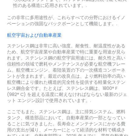
性のある構造に応用されています。.
この非常に多用途性が、これらすべての分野におけるイノ
ベーションの強固なバックボーンとして機能します。.
航空宇宙および自動車産業
ステンレス鋼は非常に高い強度、耐食性、耐温度性がある
ため、航空宇宙産業や自動車産業で特に重要な用途が見ら
れます。ステンレス鋼の航空宇宙用途には、耐久性と高い
信頼性の領域で磨耗やメンテナンスが必要な航空機フレー
ム、航空機エンジン、着陸装置の下の一次構造コンポーネ
ントが含まれます。最近の改良点は、より燃料効率の高い
航空機により優れた構造的完全性を提供する軽量化ステン
レス鋼合金です。たとえば、ステンレス鋼は、1800° F
(982° C) を超える温度に耐えなければならない最新のジェ
ット エンジン設計で使用されています。.
ここでもまた、ステンレス鋼は、主に排気システム、燃料
タンク、構造部品において、自動車産業の一部となってい
ることに気づきました。長寿命とメンテナンスにかかる費
用の支出が減り、メーカーにとって経済的な材料で構成さ