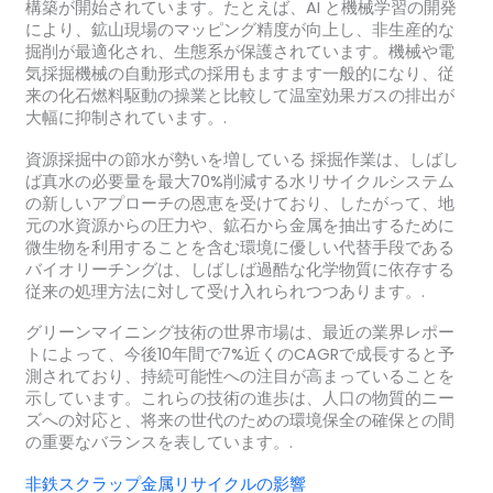
構築が開始されています。たとえば、AI と機械学習の開発
により、鉱山現場のマッピング精度が向上し、非生産的な
掘削が最適化され、生態系が保護されています。機械や電
気採掘機械の自動形式の採用もますます一般的になり、従
来の化石燃料駆動の操業と比較して温室効果ガスの排出が
大幅に抑制されています。.
資源採掘中の節水が勢いを増している 採掘作業は、しばし
ば真水の必要量を最大70%削減する水リサイクルシステム
の新しいアプローチの恩恵を受けており、したがって、地
元の水資源からの圧力や、鉱石から金属を抽出するために
微生物を利用することを含む環境に優しい代替手段である
バイオリーチングは、しばしば過酷な化学物質に依存する
従来の処理方法に対して受け入れられつつあります。.
グリーンマイニング技術の世界市場は、最近の業界レポー
トによって、今後10年間で7%近くのCAGRで成長すると予
測されており、持続可能性への注目が高まっていることを
示しています。これらの技術の進歩は、人口の物質的ニー
ズへの対応と、将来の世代のための環境保全の確保との間
の重要なバランスを表しています。.
非鉄スクラップ金属リサイクルの影響