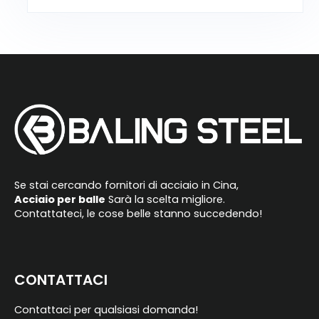
A
l
t
e
r
n
a
t
i
Se stai cercando fornitori di acciaio in Cina,
v
Acciaio per balle
Sarà la scelta migliore.
Contattateci, le cose belle stanno succedendo!
e
:
CONTATTACI
Contattaci per qualsiasi domanda!