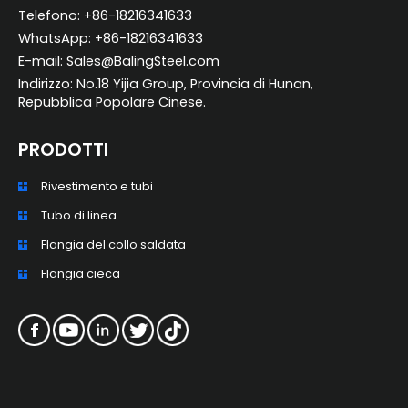
Telefono: +86-18216341633
WhatsApp: +86-18216341633
E-mail: Sales@BalingSteel.com
Indirizzo: No.18 Yijia Group, Provincia di Hunan,
Repubblica Popolare Cinese.
PRODOTTI
Rivestimento e tubi
ZH_TW
Tubo di linea
ES
Flangia del collo saldata
RU
Flangia cieca
PT
KO
JA
FR