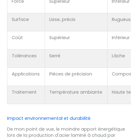
Force
Supérieur
Inférieur
Surface
Lisse, précis
Rugueux, éc
Coût
Supérieur
Inférieur
Tolérances
Serré
Lâche
Applications
Pièces de précision
Composants
Traitement
Température ambiante
Haute temp
Impact environnemental et durabilité
De mon point de vue, le moindre apport énergétique
lors de la production d'acier laminé à chaud par