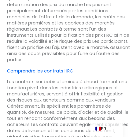
détermination des prix du marché Les prix sont
principalement déterminés par les conditions
mondiales de l'offre et de la demande, les coûts des
matières premières et les caprices des marchés
ZH_TW
régionaux Les contrats à terme sont l'un des
instruments utilisés pour la fixation des prix HRC afin de
ES
réduire la volatilité et le risque des prix Les participants
fixent un prix fixe ou l'ajustent avec le marché, assurant
RU
ainsi des coûts prévisibles pour l'une ou l'autre des
PT
parties.
KO
Comprendre les contrats HRC
JA
Les contrats sur bobine laminée à chaud forment une
fonction pivot dans les industries sidérurgiques et
IT
manufacturières, servant à offrir flexibilité et gestion
NL
des risques aux acheteurs comme aux vendeurs
Généralement, ils spécifient les paramètres de
DE
quantité, de mesures, de poids, d'acier et de qualité, le
tout en rendant conformément aux besoins des
EN
acheteurs Les contrats peuvent également stipuler les
FR
dates de livraison et les conditions de paiement,
aidant ainsi les transactions à se dérouler sans