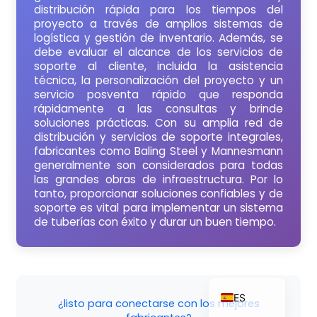
distribución rápida para los tiempos del
proyecto a través de amplios sistemas de
logística y gestión de inventario. Además, se
debe evaluar el alcance de los servicios de
ZH_TW
soporte al cliente, incluida la asistencia
técnica, la personalización del proyecto y un
RU
servicio posventa rápido que responda
rápidamente a las consultas y brinde
PT
soluciones prácticas. Con su amplia red de
KO
distribución y servicios de soporte integrales,
fabricantes como Baling Steel y Mannesmann
JA
generalmente son considerados para todas
las grandes obras de infraestructura. Por lo
IT
tanto, proporcionar soluciones confiables y de
FR
soporte es vital para implementar un sistema
de tuberías con éxito y durar un buen tiempo.
NL
DE
EN
ES
¿listo para conectarse con los mejores