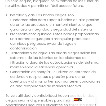
un sello seguro, bloquear los extremos de las tuberías
no utilizados y permitir un fácil acceso futuro.
Petróleo y gas
: Las bridas ciegas son
fundamentales para tapar tuberías de alta presión
ZH_TW
durante las pruebas o el mantenimiento, lo que
garantiza la integridad y seguridad del sistema.
RU
Procesamiento químico
: Estas bridas proporcionan
PT
una barrera segura para manipular productos
químicos peligrosos, evitando fugas y
KO
contaminación.
JA
Tratamiento de agua
: Las bridas ciegas sellan los
extremos de las tuberías en los sistemas de
IT
filtración o durante las actualizaciones del sistema,
manteniendo la eficiencia operativa.
FR
Generación de energía
: Se utilizan en sistemas de
NL
calderas y recipientes a presión para cerrar
aberturas y al mismo tiempo mantener condiciones
DE
de alta temperatura de manera efectiva.
EN
Su versatilidad y confiabilidad hacen que las bridas
ES
ciegas sean indispensables para mantener
operaciones seguras y eficientes en estas industrias.