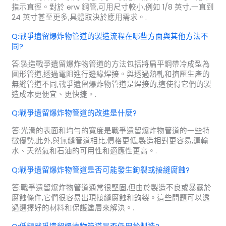
指示直徑。對於 erw 鋼管,可用尺寸較小,例如 1/8 英寸,一直到
24 英寸甚至更多,具體取決於應用需求。.
Q:戰爭遺留爆炸物管道的製造流程在哪些方面與其他方法不
同?
答:製造戰爭遺留爆炸物管道的方法包括將扁平鋼帶冷成型為
圓形管道,透過電阻進行邊緣焊接。與透過熱軋和擠壓生產的
無縫管道不同,戰爭遺留爆炸物管道是焊接的,這使得它們的製
造成本更便宜、更快捷。.
Q:戰爭遺留爆炸物管道的改進是什麼?
答:光滑的表面和均勻的寬度是戰爭遺留爆炸物管道的一些特
徵優勢,此外,與無縫管道相比,價格更低,製造相對更容易,運輸
水、天然氣和石油的可用性和適應性更高。.
Q:戰爭遺留爆炸物管道是否可能發生鉤裂或接縫腐蝕?
答:戰爭遺留爆炸物管道通常很堅固,但由於製造不良或暴露於
腐蝕條件,它們很容易出現接縫腐蝕和鉤裂。這些問題可以透
過選擇好的材料和保護塗層來解決。.