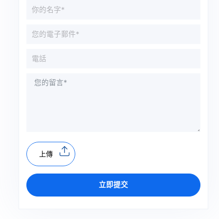
上傳
立即提交
A