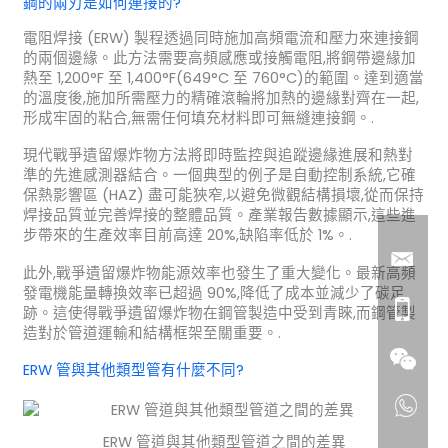
鋼的兩刃是如何連接的?
電阻焊接 (ERW) 製程透過同時施加高頻電流和壓力來連接鋼
的兩個邊緣。此方法需要高頻感應或接觸電阻,將鋼帶邊緣加
熱至 1,200°F 至 1,400°F(649°C 至 760°C)的範圍。達到適當
的溫度後,施加所需壓力的精確滾輪將加熱的邊緣對齊在一起,
形成牢固的粘合,無需任何填充材料即可無縫連接鋼。.
現代戰爭遺留爆炸物方法將即時監控與追蹤邊緣進展和熱對
準的先進感測器結合。一個典型的例子是自動控制系統,它確
保熱影響區 (HAZ) 盡可能狹窄,以避免微觀結構損壞,從而保持
焊接品質並完善焊接的整體品質。產業報告數據顯示,這些進
步帶來的生產效率目前高達 20%,缺陷率低於 1%。.
此外,戰爭遺留爆炸物能源效率也發生了重大變化。最新高頻
發電機能量轉換效率已超過 90%,降低了成本並減少了碳足
跡。這使得戰爭遺留爆炸物在鋼管製造中受到青睞,而鋼管製
造對於管道運輸和結構框架至關重要。.
ERW 管與其他類型管有什麼不同?
ERW 管道與其他類型管道之間的差異