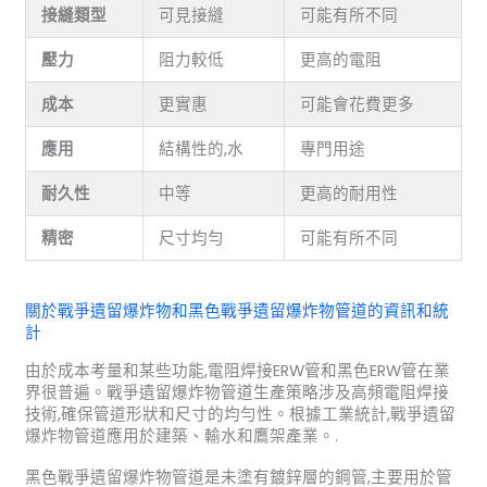
接縫類型
可見接縫
可能有所不同
壓力
阻力較低
更高的電阻
成本
更實惠
可能會花費更多
應用
結構性的,水
專門用途
耐久性
中等
更高的耐用性
精密
尺寸均勻
可能有所不同
關於戰爭遺留爆炸物和黑色戰爭遺留爆炸物管道的資訊和統
計
由於成本考量和某些功能,電阻焊接ERW管和黑色ERW管在業
界很普遍。戰爭遺留爆炸物管道生產策略涉及高頻電阻焊接
技術,確保管道形狀和尺寸的均勻性。根據工業統計,戰爭遺留
爆炸物管道應用於建築、輸水和鷹架產業。.
黑色戰爭遺留爆炸物管道是未塗有鍍鋅層的鋼管,主要用於管