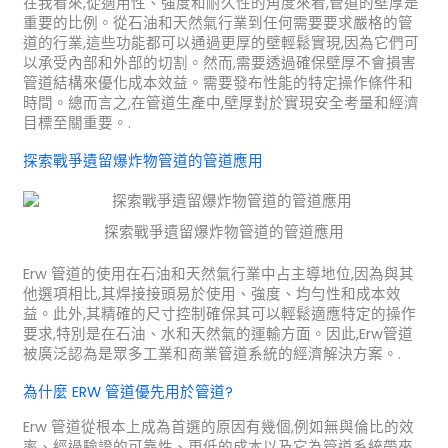
在我看來,從適用性、強度和耐久性的角度來看,管道的壁厚是
重要的比例。從石油和天然氣行業到任何需要要求嚴格的管
道的行業,這些功能都可以通過更厚的壁輕鬆實現,因為它們可
以承受內部和外部的切割。然而,需要透過確保壁厚不會損害
管道結構來優化成本效益。需要發布性能的特定操作條件和
時間。總而言之,在管道生產中,壁厚對於實現安全考量和經濟
目標至關重要。.
探索戰爭遺留爆炸物管道的管道應用
探索戰爭遺留爆炸物管道的管道應用
Erw 管道的使用在石油和天然氣行業中占主導地位,因為與其
他選項相比,其焊接接頭易於使用、強度、均勻性和成本效
益。此外,其精確的尺寸控制確保其可以輕鬆適應特定的操作
要求,特別是在石油、水和天然氣的運輸方面。因此,Erw管道
被廣泛認為是眾多工業和商業管道系統的經濟解決方案。.
為什麼 ERW 管道優先用於管道?
Erw 管道從根本上成為首選的原因有幾個,例如無與倫比的效
率、經過驗證的可靠性、更低的成本以及它為管道系統帶來