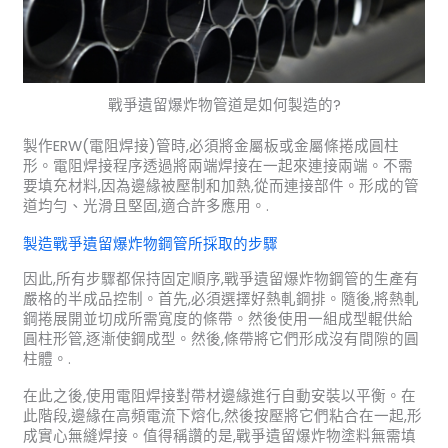
戰爭遺留爆炸物管道是如何製造的?
製作ERW(電阻焊接)管時,必須將金屬板或金屬條捲成圓柱
形。電阻焊接程序透過將兩端焊接在一起來連接兩端。不需
要填充材料,因為邊緣被壓制和加熱,從而連接部件。形成的管
道均勻、光滑且堅固,適合許多應用。.
製造戰爭遺留爆炸物鋼管所採取的步驟
因此,所有步驟都保持固定順序,戰爭遺留爆炸物鋼管的生產有
嚴格的半成品控制。首先,必須選擇好熱軋鋼排。隨後,將熱軋
鋼捲展開並切成所需寬度的條帶。然後使用一組成型輥供給
圓柱形管,逐漸使鋼成型。然後,條帶將它們形成沒有間隙的圓
柱體。.
在此之後,使用電阻焊接對帶材邊緣進行自動安裝以平衡。在
此階段,邊緣在高頻電流下熔化,然後按壓將它們粘合在一起,形
成實心無縫焊接。值得稱讚的是,戰爭遺留爆炸物塗料無需填