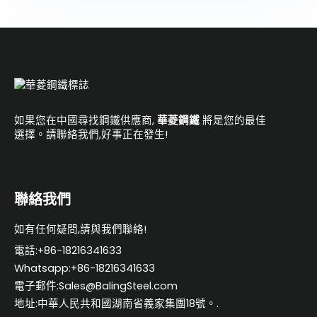
l
t
e
r
n
a
如果您在中國尋找鋼鐵供應商,
華菱鋼鐵
將是您的最佳
t
選擇。請聯絡我們,好事正在發生!
i
v
e
聯絡我們
:
如有任何疑問,請與我們聯絡!
電話:+86-18216341633
Whatsapp:+86-18216341633
電子郵件:Sales@BalingSteel.com
地址:中華人民共和國湖南省義家集團18號。.