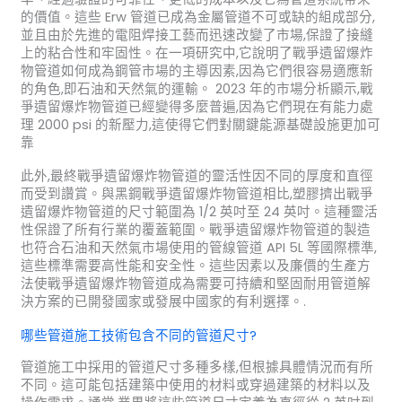
的價值。這些 Erw 管道已成為金屬管道不可或缺的組成部分,
並且由於先進的電阻焊接工藝而迅速改變了市場,保證了接縫
上的粘合性和牢固性。在一項研究中,它說明了戰爭遺留爆炸
物管道如何成為鋼管市場的主導因素,因為它們很容易適應新
的角色,即石油和天然氣的運輸。 2023 年的市場分析顯示,戰
爭遺留爆炸物管道已經變得多麼普遍,因為它們現在有能力處
理 2000 psi 的新壓力,這使得它們對關鍵能源基礎設施更加可
靠
此外,最終戰爭遺留爆炸物管道的靈活性因不同的厚度和直徑
而受到讚賞。與黑鋼戰爭遺留爆炸物管道相比,塑膠擠出戰爭
遺留爆炸物管道的尺寸範圍為 1/2 英吋至 24 英吋。這種靈活
性保證了所有行業的覆蓋範圍。戰爭遺留爆炸物管道的製造
也符合石油和天然氣市場使用的管線管道 API 5L 等國際標準,
這些標準需要高性能和安全性。這些因素以及廉價的生產方
法使戰爭遺留爆炸物管道成為需要可持續和堅固耐用管道解
決方案的已開發國家或發展中國家的有利選擇。.
哪些管道施工技術包含不同的管道尺寸?
管道施工中採用的管道尺寸多種多樣,但根據具體情況而有所
不同。這可能包括建築中使用的材料或穿過建築的材料以及