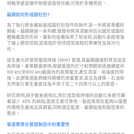
得戰爭遺留爆炸物管道值得信賴,可用於多種用途。.
扁鋼如何形成圓柱形?
為了執行將金屬板變成圓柱形部件的操作,第一步將是準備好
鋼板。扁鋼通過一系列輥,慢慢地將其滾動到近似圓形或圓柱
體橫截面的形狀。最新的設備採用了新技術,自動化系統增強
了線上精密控制,這有助於保持成型過程的準確性及其均勻
性。.
該生產允許使用電阻焊接 (ERW) 管道,其扁鋼邊緣對齊並設定
為焊接。產業數據表明,根據管道的尺寸和預期用途連續提供
100 kHz至800 kHz範圍內的高頻電流,產生清潔、高強度的焊
接。此類管道能夠維持精確的測量要求,並且為建築、石油和
天然氣行業生產直徑為半英寸至二十四英寸以上的管道。.
研究表明,與手動系統相比,用於成型和焊接的自動化系統可顯
著減少 40% 的缺陷,提高生產可靠性。製造商現在能夠以優惠
的價格生產高品質鋼管,同時滿足能源、基礎設施和製造業的
需求。.
管道壁厚在管道製造中的重要性