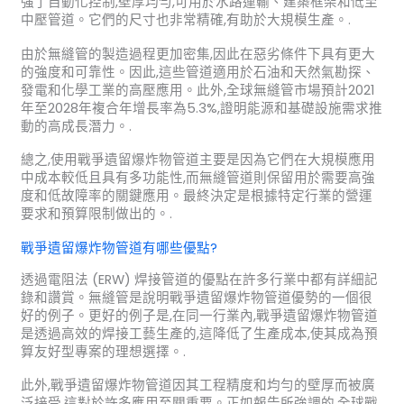
強了自動化控制,壁厚均勻,可用於水路運輸、建築框架和低至
中壓管道。它們的尺寸也非常精確,有助於大規模生產。.
由於無縫管的製造過程更加密集,因此在惡劣條件下具有更大
的強度和可靠性。因此,這些管道適用於石油和天然氣勘探、
發電和化學工業的高壓應用。此外,全球無縫管市場預計2021
年至2028年複合年增長率為5.3%,證明能源和基礎設施需求推
動的高成長潛力。.
總之,使用戰爭遺留爆炸物管道主要是因為它們在大規模應用
中成本較低且具有多功能性,而無縫管道則保留用於需要高強
度和低故障率的關鍵應用。最終決定是根據特定行業的營運
要求和預算限制做出的。.
戰爭遺留爆炸物管道有哪些優點?
透過電阻法 (ERW) 焊接管道的優點在許多行業中都有詳細記
錄和讚賞。無縫管是說明戰爭遺留爆炸物管道優勢的一個很
好的例子。更好的例子是,在同一行業內,戰爭遺留爆炸物管道
是透過高效的焊接工藝生產的,這降低了生產成本,使其成為預
算友好型專案的理想選擇。.
此外,戰爭遺留爆炸物管道因其工程精度和均勻的壁厚而被廣
泛接受,這對於許多應用至關重要。正如報告所強調的,全球戰