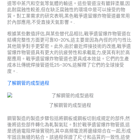
道等中蒸汽和空氣等氣體的輸送。這些管道沒有鍍鋅塗層,因
此耐腐蝕性較差,但在缺乏腐蝕性的環境中是可以接受的物
質。對工業需求的研究表明,黑色戰爭遺留爆炸物管道最常用
於內部應用,不受直接天氣影響。.
根據某些數值評估,與某些替代品相比,戰爭遺留爆炸物管道在
結構完整性方面更可靠10-20%,這主要是因為內徑的均勻性比
其他競爭對手更緊密。此外,由於最近焊接技術的改進,戰爭遺
留爆炸物管道具有更大的抗疲勞性和承載能力,使其有利於高
壓應用。戰爭遺留爆炸物管道也更具成本效益。它們的生產
成本比傳統焊接管道低25-30%,這解釋了它們的全球接受
度。.
了解鋼管的成型過程
了解鋼管的成型過程
鋼管製造的製造步驟包括將鋼板或鋼板切割成規定的部件,然
後將這些部件轉化為軋製氣缸。對於戰爭遺留爆炸物管道,這
是透過電阻焊接實現的,其中高頻電流將邊緣熔合在一起,形成
牢固且無縫的粘合。該過程保證了尺寸和品質的一致性,這使