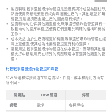
製造製程:戰爭遺留爆炸物管道是透過將鋼冷成型為圓柱形,
然後使用高頻電流進行縱向焊接而生產的。其他類型,如無
縫管,是透過擠壓金屬生產的,因此沒有焊接。.
強度和均勻性:與其他類型相比,戰爭遺留爆炸物管道具有一
致且均勻的壁厚半徑,這使得它們適用於精確的結構和機械
工作。.
成本效益:由於生產流程更加精簡,戰爭遺留爆炸物管道在經
濟上更便宜,使其成為比無縫管道更有利的選擇。.
常見用途:戰爭遺留爆炸物管道在供水管道、鷹架和其他結
構支撐中最常用,而在特殊的高壓環境中首選其他類型的管
道。.
比較戰爭遺留爆炸物管道和焊管
ERW 管道和焊接管道在製造流程、性能、成本和應用方面有
所不同。.
關鍵點
ERW 管道
焊管
過程
電焊
各種焊接