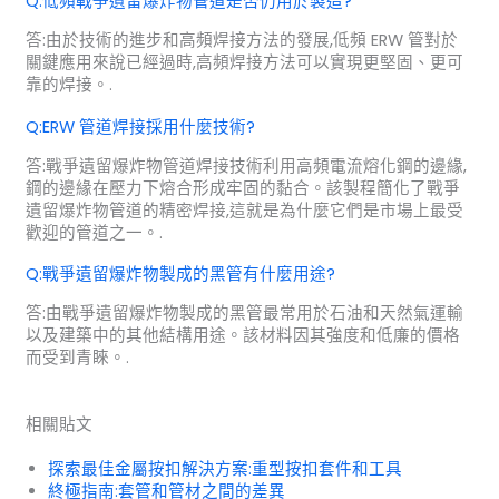
Q:低頻戰爭遺留爆炸物管道是否仍用於製造?
答:由於技術的進步和高頻焊接方法的發展,低頻 ERW 管對於
關鍵應用來說已經過時,高頻焊接方法可以實現更堅固、更可
靠的焊接。.
Q:ERW 管道焊接採用什麼技術?
答:戰爭遺留爆炸物管道焊接技術利用高頻電流熔化鋼的邊緣,
鋼的邊緣在壓力下熔合形成牢固的黏合。該製程簡化了戰爭
遺留爆炸物管道的精密焊接,這就是為什麼它們是市場上最受
歡迎的管道之一。.
Q:戰爭遺留爆炸物製成的黑管有什麼用途?
答:由戰爭遺留爆炸物製成的黑管最常用於石油和天然氣運輸
以及建築中的其他結構用途。該材料因其強度和低廉的價格
而受到青睞。.
相關貼文
探索最佳金屬按扣解決方案:重型按扣套件和工具
終極指南:套管和管材之間的差異