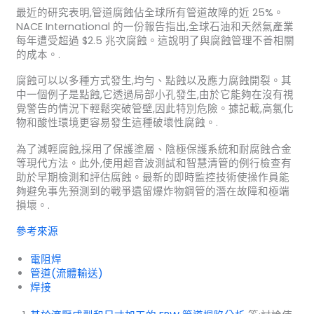
最近的研究表明,管道腐蝕佔全球所有管道故障的近 25%。
NACE International 的一份報告指出,全球石油和天然氣產業
每年遭受超過 $2.5 兆次腐蝕。這說明了與腐蝕管理不善相關
的成本。.
腐蝕可以以多種方式發生,均勻、點蝕以及應力腐蝕開裂。其
中一個例子是點蝕,它透過局部小孔發生,由於它能夠在沒有視
覺警告的情況下輕鬆突破管壁,因此特別危險。據記載,高氯化
物和酸性環境更容易發生這種破壞性腐蝕。.
為了減輕腐蝕,採用了保護塗層、陰極保護系統和耐腐蝕合金
等現代方法。此外,使用超音波測試和智慧清管的例行檢查有
助於早期檢測和評估腐蝕。最新的即時監控技術使操作員能
夠避免事先預測到的戰爭遺留爆炸物鋼管的潛在故障和極端
損壞。.
參考來源
電阻焊
管道(流體輸送)
焊接