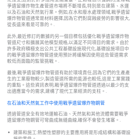
爭遺留爆炸物生產管道市場將不斷增長,特別是在建築、水運
以及石油和天然氣行業。例如,在水和廢水處理領域,戰爭遺留
爆炸物管道通常是材料選擇,因為它們對腐蝕疲勞的影響很大,
從長遠來看是可靠的。.
此外,最近修訂的數據的另一個目標包括優化戰爭遺留爆炸物
管道尺寸和擴展其他模型規格,以滿足不同項目的需求。由於
許多政府積極支出公共工程基礎設施現代化,基礎設施項目中
的戰爭遺留爆炸物管道使用預計將緩解因使用這些管道需求
較低而面臨的監管挑戰。.
最後,戰爭遺留爆炸物管道有助於環境責任,因為它們的生產產
生的工業廢物較少,製造管道所需的能源也較低,這是工業實踐
的重點。這些資訊表明,戰爭遺留爆炸物管道透過以最少的支
出適應當今的需求,建構了現代工業經濟的支柱。.
在石油和天然氣工作中使用戰爭遺留爆炸物鋼管
透過管道安全有效地運輸石油、天然氣和其他流體需要戰爭
遺留爆炸物鋼管可彎曲成無縫曲線,確保不會發生堵塞。.
建築和施工:熱塑性塑膠的主要應用將是形成結構和基礎設
施的零件。.