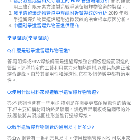
基於滾壓成型和尺寸加工的 ERW 管道塌陷分析
答:討論使
用三維有限元素方法製造戰爭遺留爆炸物管道的製程。.
戰爭遺留爆炸物管道中焊絲附近微裂紋的分析
2019 年戰
爭遺留爆炸物管道焊縫附近微裂紋的冶金根本原因分析。.
中國戰爭遺留爆炸物管道供應商
常見問題(常見問題)
Q:什麼是戰爭遺留爆炸物管道?
答:電阻焊或ERW焊接鋼管是透過焊接整合鋼板邊緣而製造的
管型。這種特定的工藝利用電力來加熱鋼材,以便其能夠正確
熔合邊緣。由於其實用性和經濟性,它在多個領域中都有適用
性。.
Q:使用什麼材料來製造戰爭遺留爆炸物管道?
答:不銹鋼也會有一些用途,特別是在需要更高耐腐蝕性的情況
下,但主要結構材料始終是碳鋼。該過程是鋼板或扁鋼帶的外
殼,隨後將其製成圓柱形並進行邊緣焊接。.
Q:戰爭遺留爆炸物鋼管的通用尺寸是多少?
答:Erw 鋼管有一系列常見尺寸。使用標稱管徑 NPS 可以用來