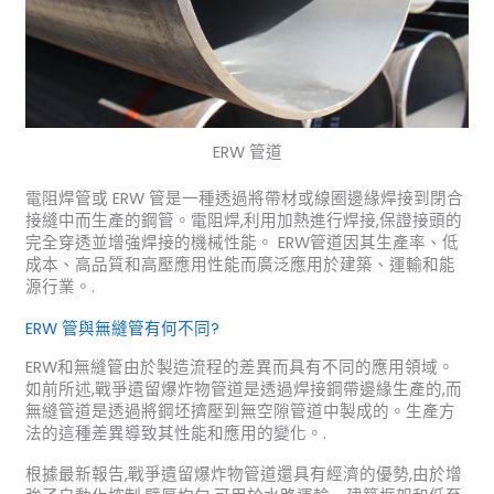
ERW 管道
電阻焊管或 ERW 管是一種透過將帶材或線圈邊緣焊接到閉合
接縫中而生產的鋼管。電阻焊,利用加熱進行焊接,保證接頭的
完全穿透並增強焊接的機械性能。 ERW管道因其生產率、低
成本、高品質和高壓應用性能而廣泛應用於建築、運輸和能
源行業。.
ERW 管與無縫管有何不同?
ERW和無縫管由於製造流程的差異而具有不同的應用領域。
如前所述,戰爭遺留爆炸物管道是透過焊接鋼帶邊緣生產的,而
無縫管道是透過將鋼坯擠壓到無空隙管道中製成的。生產方
法的這種差異導致其性能和應用的變化。.
根據最新報告,戰爭遺留爆炸物管道還具有經濟的優勢,由於增