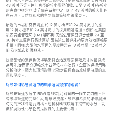
操作需求。通常,業界將這些管道尺寸定義為直徑從 2 英吋到
48 英吋不等。這些直徑的較小衝程(例如 2 至 8 英吋)在較小
的專案中很常見,或分佈在系統中,而 16 至 48 英吋的較大衝程
在石油、天然氣和水的主要傳輸管道中很常見。.
最近的市場研究表明,由於 12 英寸標準和 24 英寸尺寸的應
用,12 英寸標準和 24 英寸尺寸的採用顯著增加。例如,在美國,
能源資訊管理局 (EIA) 觀察到,天然氣管道最適合使用 24 至
36 英寸直徑進行長途運輸,因為這些管道能夠更有效地運輸更
多量。同樣,大型供水管道的厚度通常在 18 英寸至 42 英寸之
間,為大城市提供服務。.
技術領域的進步也使得製造符合給定專案精確尺寸的管道成
為可能,從而提高運輸效率並降低材料浪費。全面的選擇策略
分析流速、壓力和環境影響,以確定最適合高效結構液壓的直
徑和厚度。.
腐蝕如何影響管道中的戰爭遺留爆炸物鋼管?
腐蝕是管道系統中 ERW(電阻焊接)鋼管的一個主要問題。它
會破壞管道的完整性,可能導致洩漏、故障和昂貴的維修,隨著
時間的推移會削弱結構。運輸材料或環境中攜帶的水分、氧
氣和腐蝕性化學物質是腐蝕的主要催化劑。.