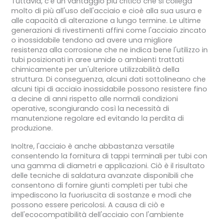
Tuttavia, c'è un vantaggio più critico che si collega
molto di più all'uso dell'acciaio e cioè alla sua usura e
alle capacità di alterazione a lungo termine. Le ultime
generazioni di rivestimenti affini come l'acciaio zincato
o inossidabile tendono ad avere una migliore
resistenza alla corrosione che ne indica bene l'utilizzo in
tubi posizionati in aree umide o ambienti trattati
chimicamente per un'ulteriore utilizzabilità della
struttura. Di conseguenza, alcuni dati sottolineano che
alcuni tipi di acciaio inossidabile possono resistere fino
a decine di anni rispetto alle normali condizioni
operative, scongiurando così la necessità di
manutenzione regolare ed evitando la perdita di
produzione.
Inoltre, l'acciaio è anche abbastanza versatile
consentendo la fornitura di tappi terminali per tubi con
una gamma di diametri e applicazioni. Ciò è il risultato
delle tecniche di saldatura avanzate disponibili che
consentono di fornire giunti completi per tubi che
impediscono la fuoriuscita di sostanze e modi che
possono essere pericolosi. A causa di ciò e
dell'ecocompatibilità dell'acciaio con l'ambiente