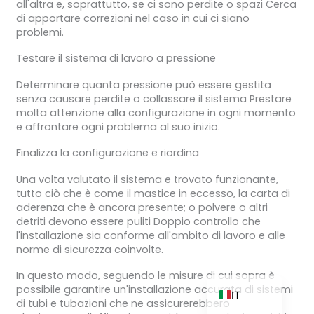
all'altra e, soprattutto, se ci sono perdite o spazi Cerca
di apportare correzioni nel caso in cui ci siano
problemi.
Testare il sistema di lavoro a pressione
ZH_TW
Determinare quanta pressione può essere gestita
ES
senza causare perdite o collassare il sistema Prestare
RU
molta attenzione alla configurazione in ogni momento
e affrontare ogni problema al suo inizio.
PT
Finalizza la configurazione e riordina
KO
Una volta valutato il sistema e trovato funzionante,
JA
tutto ciò che è come il mastice in eccesso, la carta di
FR
aderenza che è ancora presente; o polvere o altri
detriti devono essere puliti Doppio controllo che
NL
l'installazione sia conforme all'ambito di lavoro e alle
DE
norme di sicurezza coinvolte.
EN
In questo modo, seguendo le misure di cui sopra è
possibile garantire un'installazione accurata di sistemi
IT
di tubi e tubazioni che ne assicurerebbero