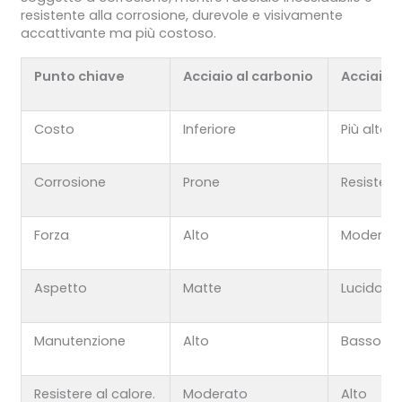
resistente alla corrosione, durevole e visivamente
accattivante ma più costoso.
Punto chiave
Acciaio al carbonio
Acciaio 
Costo
Inferiore
Più alto
Corrosione
Prone
Resistent
Forza
Alto
Moderat
Aspetto
Matte
Lucido
Manutenzione
Alto
Basso
Resistere al calore.
Moderato
Alto