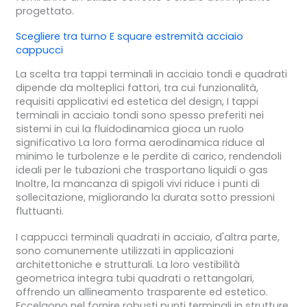
progettato.
Scegliere tra
turno
E
square
estremità acciaio
cappucci
La scelta tra tappi terminali in acciaio tondi e quadrati
dipende da molteplici fattori, tra cui funzionalità,
requisiti applicativi ed estetica del design, I tappi
terminali in acciaio tondi sono spesso preferiti nei
sistemi in cui la fluidodinamica gioca un ruolo
significativo La loro forma aerodinamica riduce al
minimo le turbolenze e le perdite di carico, rendendoli
ideali per le tubazioni che trasportano liquidi o gas
Inoltre, la mancanza di spigoli vivi riduce i punti di
sollecitazione, migliorando la durata sotto pressioni
fluttuanti.
I cappucci terminali quadrati in acciaio, d'altra parte,
sono comunemente utilizzati in applicazioni
architettoniche e strutturali. La loro vestibilità
geometrica integra tubi quadrati o rettangolari,
offrendo un allineamento trasparente ed estetico.
Eccelgono nel fornire robusti punti terminali in strutture