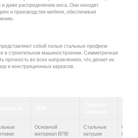
и и даже распределению веса. Они находят
циях и производстве мебели, обеспечивая
чению.
 представляют собой полые стальные профили
ые в строительном машиностроении. Симметричная
 прочность во всех направлениях, что делает их
пор и конструкционных каркасов.
Спираль
сшовный
ДОМ
LSAW
Сварные
альные
Основной
Стальные
Сталь
отовки
материал ВПВ
катушки
пласти