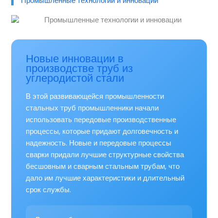
Промышленные технологии и инновации
Новые инновации в
производстве труб из
углеродистой стали
В этой развивающейся промышленности
стальных труб промышленники начали
использовать передовые производственные
процессы, которые придают долговечность и
надежность. Новые и передовые процессы
сварки придали лучшие структурные свойства
бесшовным и сварным стальным трубам, что
дало им лучшие характеристики и длительный
срок службы.