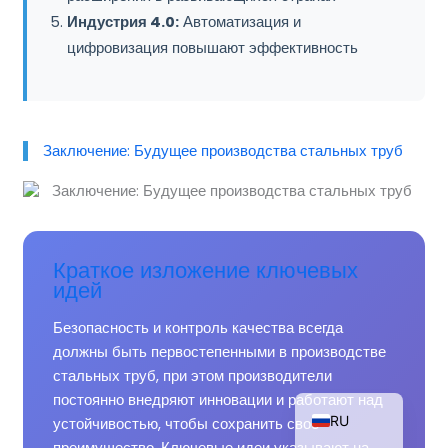
Индустрия 4.0:
Автоматизация и
цифровизация повышают эффективность
ZH_TW
ES
Заключение: Будущее производства стальных труб
PT
KO
JA
IT
Краткое изложение ключевых
идей
FR
NL
Безопасность и контроль качества всегда
должны быть первостепенными в производстве
DE
стальных труб, при этом производители
EN
постоянно внедряют инновации и работают над
RU
устойчивостью, чтобы сохранить свое
преимущество. Ключевые идеи указывают на