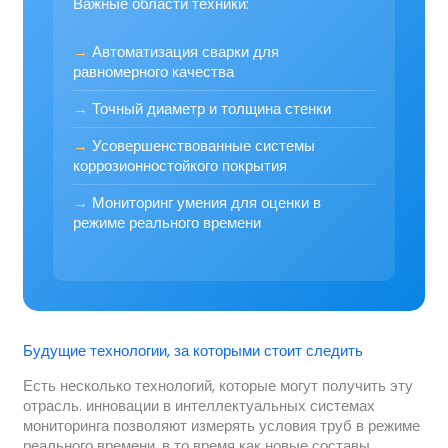
Важные области техники:
→
Автоматизация сварки для
равномерного качества
→
Точный диаметр и толщина стенки
→
Усовершенствованные системы
коррозионностойкого покрытия
→
Мониторинг умения для оценки в
режиме реального времени
Будущие технологии, за которыми стоит следить
Есть несколько технологий, которые могут получить эту
отрасль. инновации в интеллектуальных системах
мониторинга позволяют измерять условия труб в режиме
реального времени, в то время как новые составы